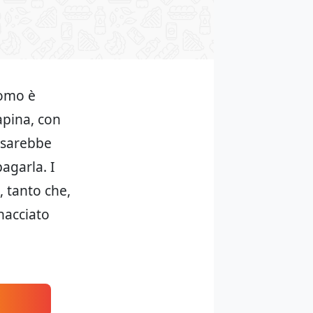
uomo è
rapina, con
, sarebbe
agarla. I
 tanto che,
nacciato