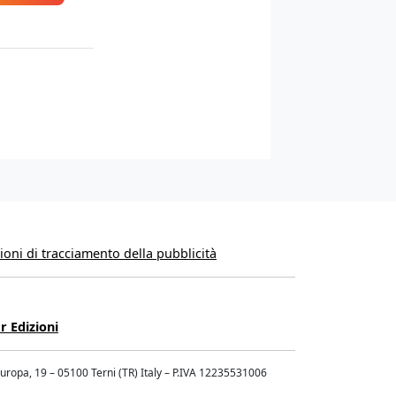
oni di tracciamento della pubblicità
r Edizioni
Europa, 19 – 05100 Terni (TR) Italy – P.IVA 12235531006