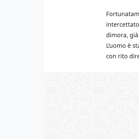
Fortunatame
intercettat
dimora, già 
L’uomo è sta
con rito dir