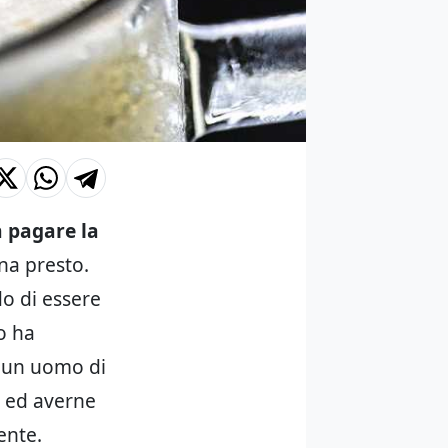
 pagare la
na presto.
do di essere
o ha
e, un uomo di
o ed averne
ente.