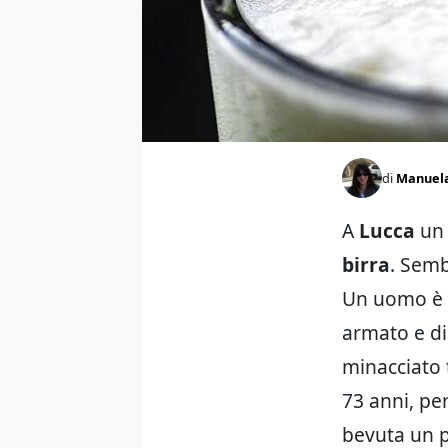
di
Manuel
A
Lucca
u
birra
. Semb
Un uomo è e
armato e di
minacciato t
73 anni, pe
bevuta un p