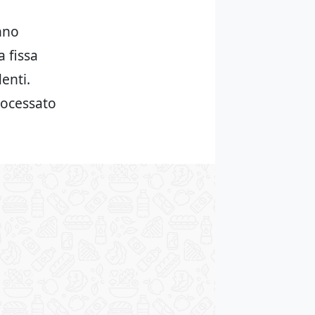
nno
 fissa
enti.
rocessato