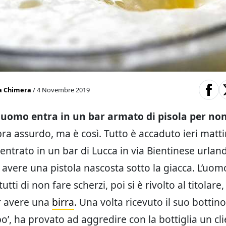
a Chimera
/ 4 Novembre 2019
n
uomo entra in un bar armato di pisola per non
ra assurdo, ma è così. Tutto è accaduto ieri matti
ntrato in un bar di Lucca in via Bientinese urlan
 avere una pistola nascosta sotto la giacca. L’uom
utti di non fare scherzi, poi si è rivolto al titolar
r avere una
birra
. Una volta ricevuto il suo bottin
o’, ha provato ad aggredire con la bottiglia un cli