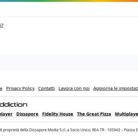
i?
ie
Privacy Policy
Contatti
Lavora con noi
Aggiorna le impostazi
player
Dissapore
Fidelity House
The Great Pizza
Multiplaye
 proprietà della Dissapore Media S.r.l. a Socio Unico, REA TR - 105943 – Piazza 