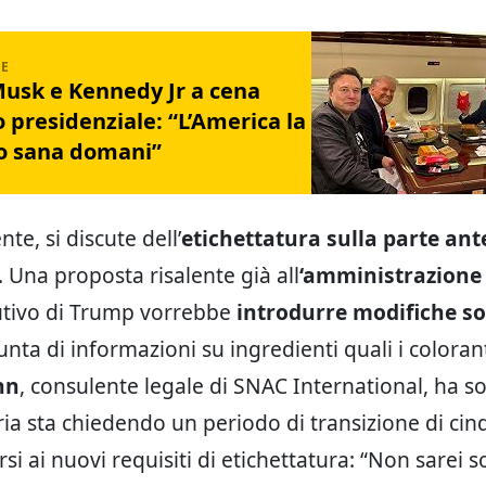
usk e Kennedy Jr a cena
o presidenziale: “L’America la
o sana domani”
te, si discute dell’
etichettatura sulla parte ant
. Una proposta risalente già all
‘amministrazione
utivo di Trump vorrebbe
introdurre modifiche so
nta di informazioni su ingredienti quali i coloranti 
hn
, consulente legale di SNAC International, ha s
tria sta chiedendo un periodo di transizione di ci
si ai nuovi requisiti di etichettatura: “Non sarei 