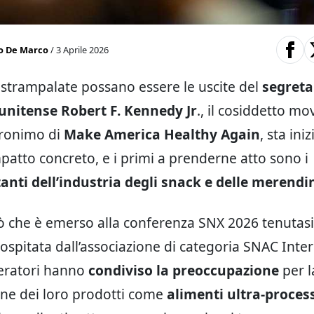
o De Marco
/ 3 Aprile 2026
strampalate possano essere le uscite del
segretar
tunitense Robert F. Kennedy Jr
., il cosiddetto m
cronimo di
Make America Healthy Again
, sta ini
patto concreto, e i primi a prenderne atto sono i
anti dell’industria degli snack e delle merendi
ò che è emerso alla conferenza SNX 2026 tenutasi 
ospitata dall’associazione di categoria SNAC Inter
peratori hanno
condiviso la preoccupazione
per l
ione dei loro prodotti come
alimenti ultra-proces