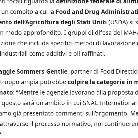
ti focali riguarda la
definizione federale di alim
, un compito a cui la
Food and Drug Administrat
nto dell’Agricoltura degli Stati Uniti
(USDA) si 
n modo approfondito. I gruppi di difesa del MA
izione che includa specifici metodi di lavorazione 
industriali come additivi e oli raffinati.
ggie Sommers Gentile
, partner di Food Directi
e troppo ampia potrebbe
colpire la categoria in
nato
: “Mentre le agenzie lavorano alla proposta 
, questo sarà un ambito in cui SNAC International
iamo già presentato commenti sull’argomento. M
ttraverso il processo normativo, noi continuere
.