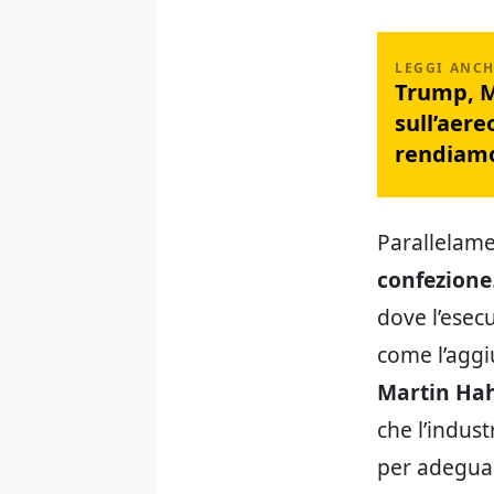
Trump, M
sull’aere
rendiam
Parallelamen
confezione
dove l’esec
come l’aggiu
Martin Ha
che l’indus
per adeguar