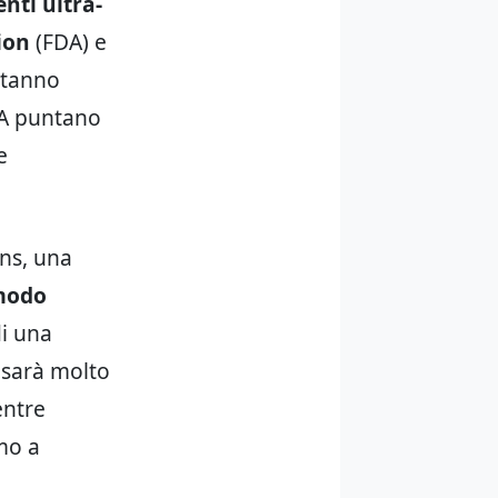
enti ultra-
ion
(FDA) e
stanno
HA puntano
e
ons, una
 modo
di una
 sarà molto
entre
mo a