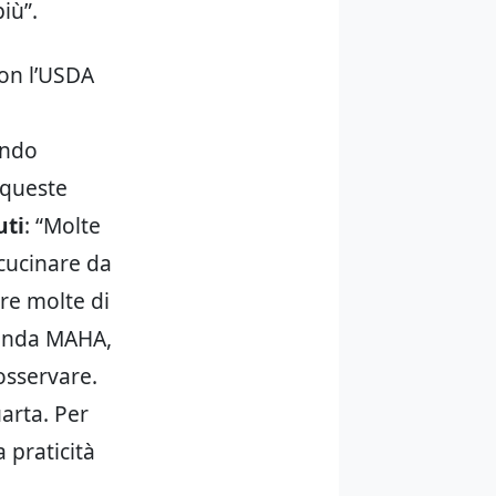
iù”.
 con l’USDA
iando
 queste
uti
: “Molte
cucinare da
are molte di
genda MAHA,
osservare.
arta. Per
a praticità