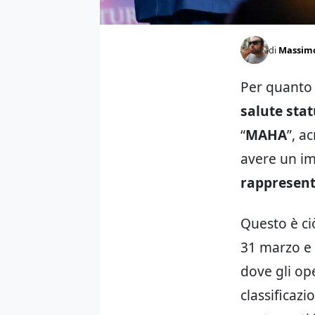
di
Massim
Per quanto 
salute sta
“
MAHA
”, a
avere un im
rappresent
Questo è ci
31 marzo e 
dove gli o
classificaz