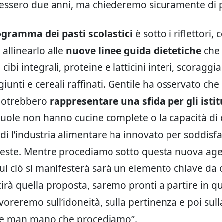
dessero due anni, ma chiederemo sicuramente di p
gramma dei pasti scolastici
è sotto i riflettori,
allinearlo alle
nuove linee guida dietetiche
che
 cibi integrali, proteine e latticini interi, scoragg
iunti e cereali raffinati. Gentile ha osservato che
potrebbero
rappresentare una sfida per gli istit
cuole non hanno cucine complete o la capacità di 
ndi l’industria alimentare ha innovato per soddisf
hieste. Mentre procediamo sotto questa nuova a
cui ciò si manifesterà sarà un elemento chiave da 
rà quella proposta, saremo pronti a partire in qu
avoreremo sull’idoneità, sulla pertinenza e poi sull
ole man mano che procediamo”.