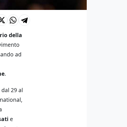
io della
ovimento
ziando ad
ne
.
dal 29 al
national,
a
sati
e