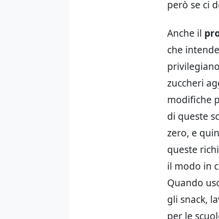
però se ci 
Anche il
pro
che intende 
privilegiano
zuccheri agg
modifiche 
di queste s
zero, e qui
queste ric
il modo in 
Quando usci
gli snack, l
per le scu