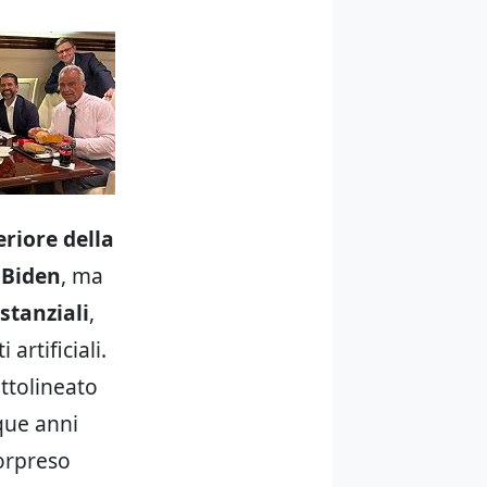
eriore della
 Biden
, ma
stanziali
,
artificiali.
ottolineato
nque anni
sorpreso