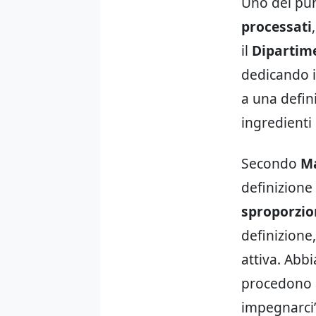
Uno dei pun
processati
il
Dipartime
dedicando i
a una defin
ingredienti 
Secondo
Ma
definizion
sproporzio
definizione
attiva. Abb
procedono a
impegnarci”