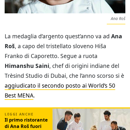
Ana Roš
La medaglia d’argento quest’anno va ad
Ana
Roš
, a capo del tristellato sloveno Hiša
Franko di Caporetto. Segue a ruota
Himanshu Saini
, chef di origini indiane del
Trèsind Studio di Dubai, che l’anno scorso si è
aggiudicato il secondo posto ai World’s 50
Best MENA
.
Il primo ristorante
di Ana Roš fuori