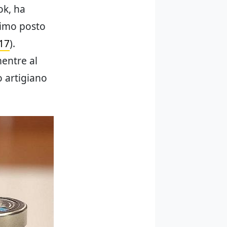
ok, ha
primo posto
017
).
mentre al
o artigiano