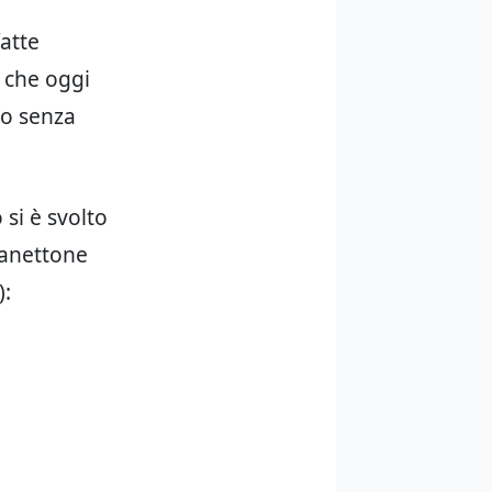
atte
 che oggi
to senza
si è svolto
 Panettone
):