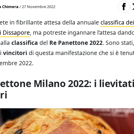
a Chimera
/ 27 Novembre 2022
ete in fibrillante attesa della annuale
classifica d
i Dissapore
, ma potreste ingannare l’attesa dand
 alla
classifica
del
Re Panettone 2022
. Sono stati,
 i
vincitori
di questa manifestazione che si è tenu
vembre 2022.
ttone Milano 2022: i lievitat
ri