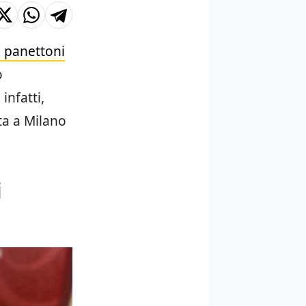
ei panettoni
o
 infatti,
ta a Milano
i