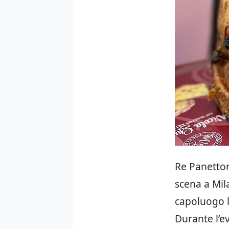
Re Panetton
scena a Mila
capoluogo l
Durante l’e