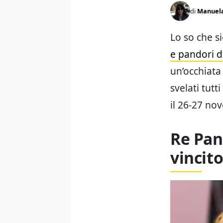
di
Manuel
Lo so che si
e pandori d
un’occhiata
svelati tutti
il 26-27 no
Re Pane
vincito