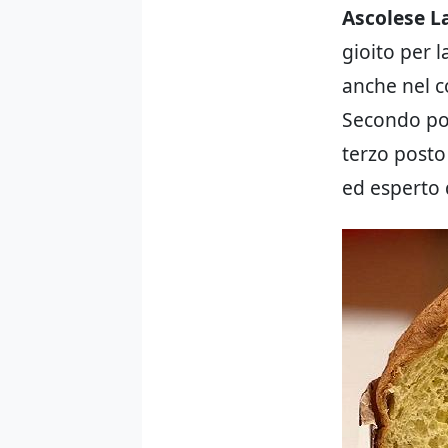
Ascolese La
gioito per l
anche nel c
Secondo pos
terzo posto
ed esperto d