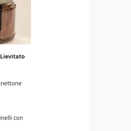
Lievitato
anettone
nelli con