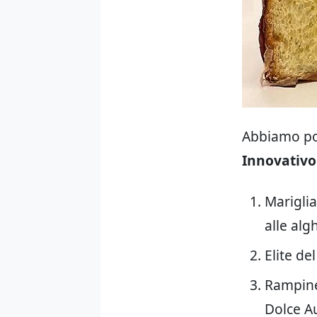
Abbiamo poi
Innovativo
Marigli
alle alg
Elite de
Rampine
Dolce A