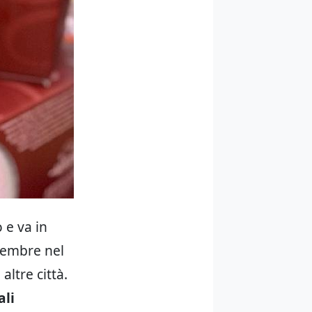
 e va in
ovembre nel
ltre città.
ali