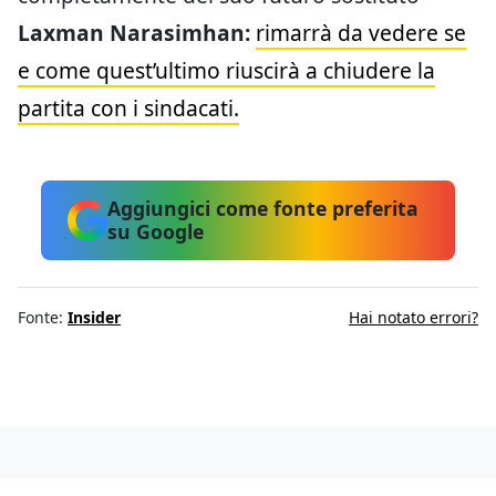
Laxman Narasimhan:
rimarrà da vedere se
e come quest’ultimo riuscirà a chiudere la
partita con i sindacati.
Aggiungici come fonte preferita
su Google
Fonte:
Insider
Hai notato errori?