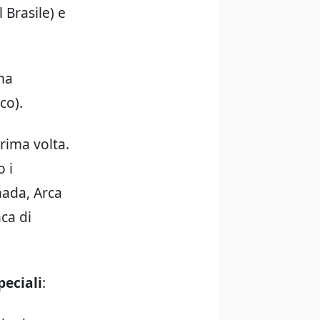
Brasile) e
ima
co).
prima volta.
o i
nada, Arca
ca di
peciali
: