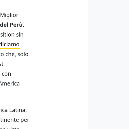
 Miglior
 del Perù
.
sition sin
 diciamo
to che, solo
st
o con
’America
ica Latina,
ntinente per