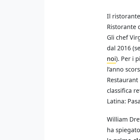
Il ristoran
Ristorante 
Gli chef Vi
dal 2016 (s
noi
). Per i 
l’anno scor
Restaurant 
classifica 
Latina: Pas
William Dre
ha spiegato