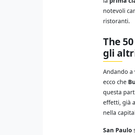
la
prima cl
notevoli ca
ristoranti.
The 50
gli alt
Andando a ve
ecco che
Bu
questa part
effetti, gi
nella capit
San Paulo
s