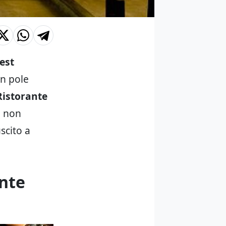
est
in pole
Ristorante
l non
scito a
ante