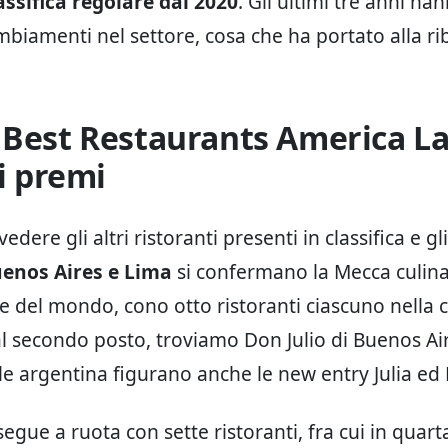
assifica regolare dal 2020
. Gli ultimi tre anni ha
mbiamenti nel settore, cosa che ha portato alla ri
 Best Restaurants America La
ri premi
dere gli altri ristoranti presenti in classifica e gli
enos Aires e Lima
si confermano la Mecca culina
e del mondo, cono otto ristoranti ciascuno nella c
à al secondo posto, troviamo Don Julio di Buenos A
ale argentina figurano anche le new entry Julia ed 
egue a ruota con sette ristoranti, fra cui in quar