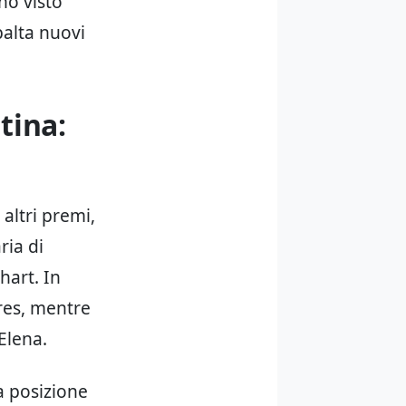
nno visto
balta nuovi
tina:
 altri premi,
ria di
hart. In
ires, mentre
Elena.
ta posizione