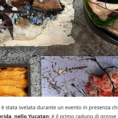
a è stata svelata durante un evento in presenza ch
rida, nello Yucatan
: è il primo raduno di gross