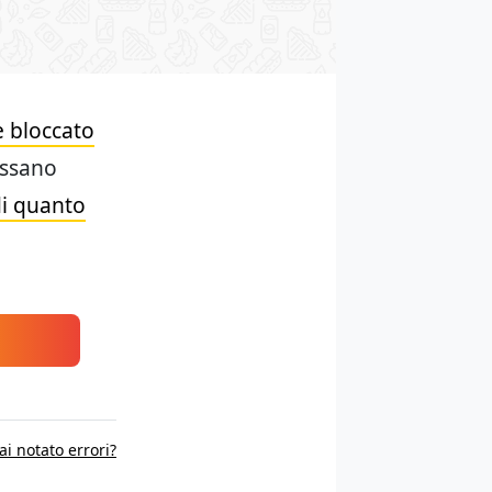
 bloccato
ossano
di quanto
ai notato errori?