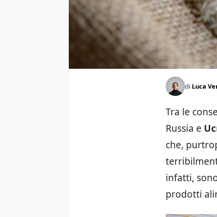
di
Luca Ve
Tra le cons
Russia e
Uc
che, purtro
terribilmen
infatti, so
prodotti al