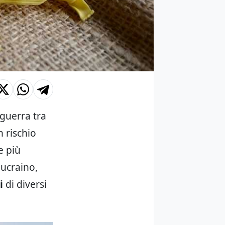
guerra tra
n rischio
e più
 ucraino,
i
di diversi