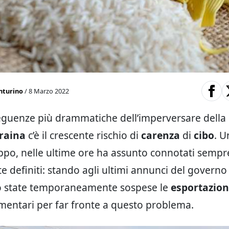
nturino
/ 8 Marzo 2022
eguenze più drammatiche dell’imperversare della 
raina
c’è il crescente rischio di
carenza
di
cibo
. U
ppo, nelle ultime ore ha assunto connotati sempr
te definiti: stando agli ultimi annunci del governo
no state temporaneamente sospese le
esportazion
imentari per far fronte a questo problema.