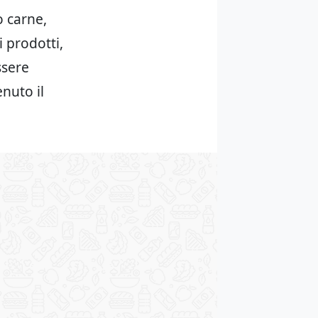
o carne,
 prodotti,
ssere
nuto il