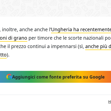
 inoltre, anche anche l’
Ungheria ha recentemente
ioni di grano
per timore che le scorte nazionali p
che il prezzo continui a impennarsi (sì,
anche più 
atto
).
Aggiungici come fonte preferita su Google
H