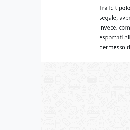
Tra le tipol
segale, ave
invece, com
esportati a
permesso de