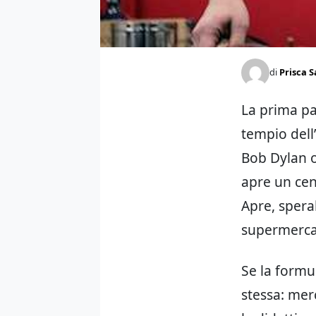
di
Prisca S
La prima pa
tempio dell
Bob Dylan o
apre un cen
Apre, sperab
supermercat
Se la formu
stessa: merc