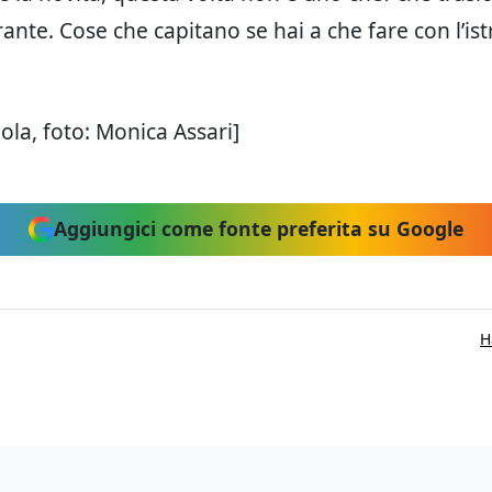
rante. Cose che capitano se hai a che fare con l’ist
ola, foto: Monica Assari]
Aggiungici come fonte preferita su Google
H