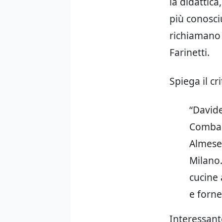
la didattica
più conosciu
richiamano 
Farinetti.
Spiega il c
“Davide
Combal
Almese 
Milano.
cucine 
e fornel
Interessant