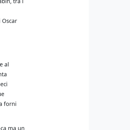
bin, tra i
e
i Oscar
e al
nta
ieci
ue
a forni
loca ma un