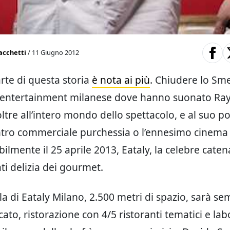
acchetti
/ 11 Giugno 2012
rte di questa storia
è nota ai più
. Chiudere lo Sm
’entertainment milanese dove hanno suonato Ray
ltre all’intero mondo dello spettacolo, e al suo p
tro commerciale purchessia o l’ennesimo cinema 
ilmente il 25 aprile 2013, Eataly, la celebre caten
i delizia dei gourmet.
la di Eataly Milano, 2.500 metri di spazio, sarà se
ato, ristorazione con 4/5 ristoranti tematici e lab