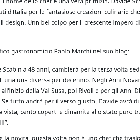
, il nome dello chef è una vera primizia. Davide Sca
ti d’Italia per le fantasiose creazioni culinarie ch
il design. Unn bel colpo per il crescente impero d
ritico gastronomicio Paolo Marchi nel suo blog:
 Scabin a 48 anni, cambierà per la terza volta sed
, una una diversa per decennio. Negli Anni Nova
all’inizio della Val Susa, poi Rivoli e per gli Anni D
 Se tutto andrà per il verso giusto, Davide avrà d
a vista, cento coperti e dinamite allo stato puro tr
li”.
e la novità, questa volta non è uno chef che tras