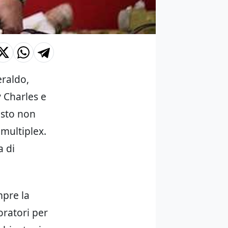
eraldo,
 Charles e
osto non
multiplex.
a di
mpre la
oratori per