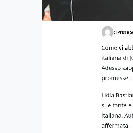
di
Prisca S
Come
vi a
italiana di
Adesso sapp
promesse: L
Lidia Basti
sue tante e
italiana. Au
affermata.