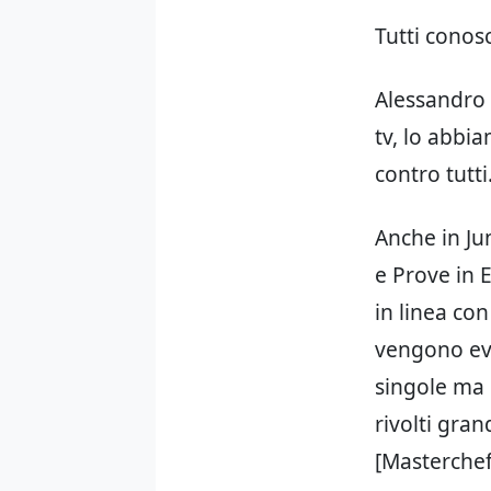
Tutti conos
Alessandro 
tv, lo abbi
contro tutti
Anche in Ju
e Prove in 
in linea co
vengono evi
singole ma 
rivolti gra
[Masterchef