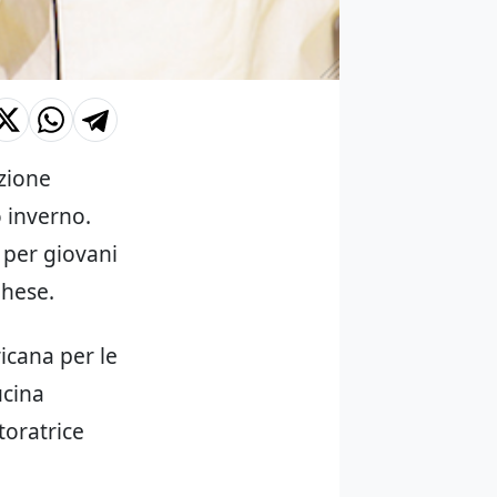
zione
o inverno.
 per giovani
ghese.
icana per le
ucina
storatrice