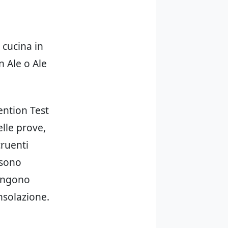
 cucina in
 Ale o Ale
ention Test
elle prove,
cruenti
 sono
vengono
nsolazione.