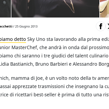
acchetti
/ 25 Giugno 2013
bbiamo detto
Sky Uno sta lavorando alla prima edi
 Junior MasterChef, che andrà in onda dal prossim
iamo chi saranno i tre giudici del talent culinario
idia Bastianich, Bruno Barbieri e Alessandro Bor
anich, mamma di Joe, è un volto noto della tv amer
 assai apprezzate trasmissioni che insegnano la c
trice di ricettari best-seller è prima di tutto una ri