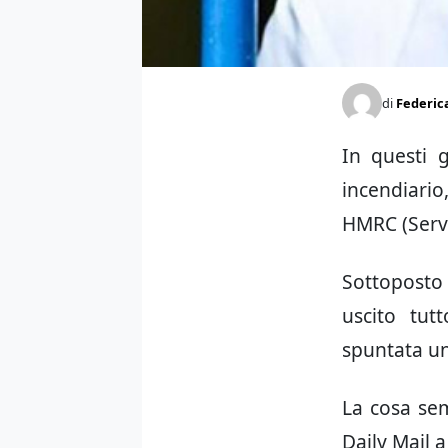
di
Federi
In questi g
incendiari
HMRC (Servi
Sottoposto a
uscito tu
spuntata un
La cosa sem
Daily Mail a 