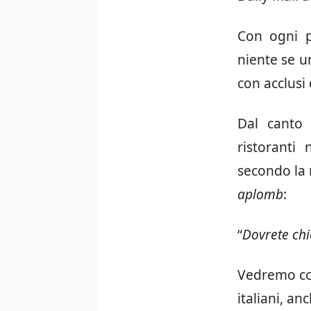
Con ogni p
niente se u
con acclusi
Dal canto 
ristorant
secondo la r
aplomb
:
“
Dovrete chi
Vedremo cos
italiani, an