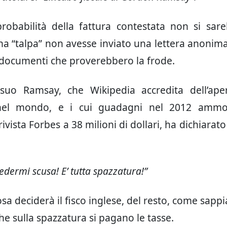
robabilità della fattura contestata non si sar
na “talpa” non avesse inviato una lettera anonim
 documenti che proverebbero la frode.
suo Ramsay, che Wikipedia accredita dell’ape
i nel mondo, e i cui guadagni nel 2012 ammo
ivista Forbes a 38 milioni di dollari, ha dichiarato 
edermi scusa! E’ tutta spazzatura!”
a deciderà il fisco inglese, del resto, come sapp
che sulla spazzatura si pagano le tasse.