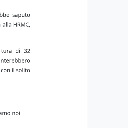
ebbe saputo
a alla HRMC,
rtura di 32
nterebbero
con il solito
iamo noi