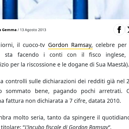
ca Gemma
/ 13 Agosto 2013
iorni, il cuoco-tv
Gordon Ramsay,
celebre per i
o, sta facendo i conti con il fisco inglese, 
zio per la riscossione e le dogane di Sua Maestà)
 controlli sulle dichiarazioni dei redditi già nel
tto sommato bene, pagando pochi arretrati. 
a fattura non dichiarata a 7 cifre, datata 2010.
bra molto seria, tanto da spingere il quotidian
titolare: “
L’incubo fiscale di Gordon R
amsay
“
.