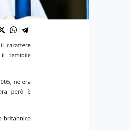
l carattere
il temibile
.
 2005, ne era
Ora però è
o britannico