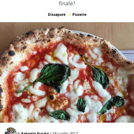
finale?
Dissapore
Pizzerie
di
Antonio Fucito
/ 18 Luglio 2017