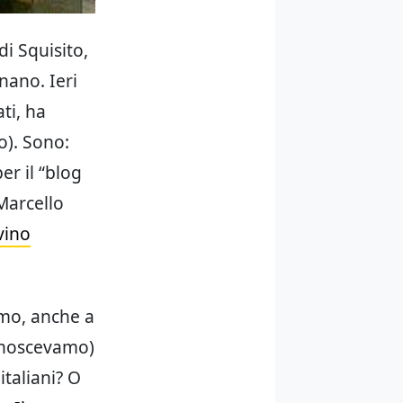
di Squisito,
nano. Ieri
ti, ha
o). Sono:
er il “blog
Marcello
vino
smo, anche a
conoscevamo)
italiani? O