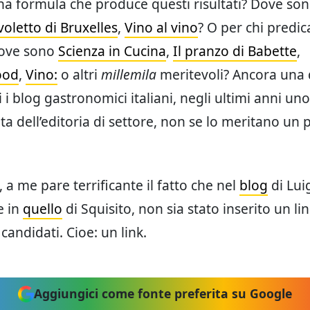
una formula che produce questi risultati? Dove so
voletto di Bruxelles
,
Vino al vino
? O per chi predica
dove sono
Scienza in Cucina
,
Il pranzo di Babette
,
ood
,
Vino:
o altri
millemila
meritevoli? Ancora una
i blog gastronomici italiani, negli ultimi anni un
ita dell’editoria di settore, non se lo meritano un
, a me pare terrificante il fatto che nel
blog
di Lui
e in
quello
di Squisito, non sia stato inserito un lin
candidati. Cioe: un link.
Aggiungici come fonte preferita su Google