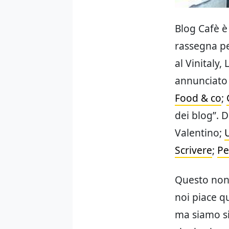
Blog Cafè è 
rassegna pe
al Vinitaly,
annunciato 
Food & co
;
dei blog”. D
Valentino;
Scrivere
;
Pe
Questo non 
noi piace q
ma siamo sic