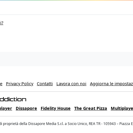
i?
ie
Privacy Policy
Contatti
Lavora con noi
Aggiorna le impostazi
player
Dissapore
Fidelity House
The Great Pizza
Multiplaye
 proprietà della Dissapore Media S.r.l. a Socio Unico, REA TR - 105943 – Piazza 