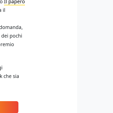
no
Il papero
 il
 domanda,
o dei pochi
 premio
gi
k che sia