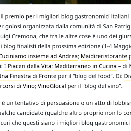
il premio per i migliori blog gastronomici italiani 
r golosi organizzata dalla comunità di San Patrig
 Luigi Cremona, che tra le altre cose è uno dei giura
i blog finalisti della prossima edizione (1-4 Maggi
Cuciniamo insieme ad Andrea
;
Maidireristorante
p
i:
I Piaceri della Vita
;
Mediterraneo in Cucina
– di 
Una Finestra di Fronte
per il “blog del food”. Di:
Di
rcorsi di Vino
;
VinoGlocal
per il “blog del vino”.
è un tentativo di persuasione o un atto di lobbi
ualche candidato (qualche altro proprio non lo 
uri che questi siano i migliori blog gastronomici 