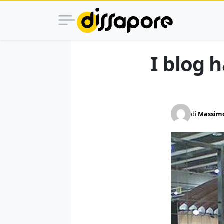
I blog 
di
Massimo