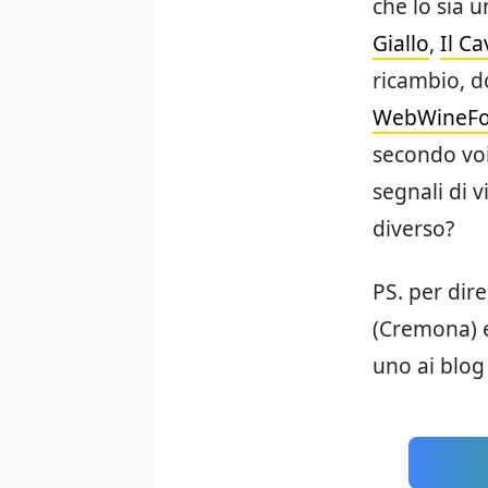
che lo sia 
Giallo
,
Il Ca
ricambio, 
WebWineF
secondo voi 
segnali di v
diverso?
PS. per dire
(Cremona) 
uno ai blog 