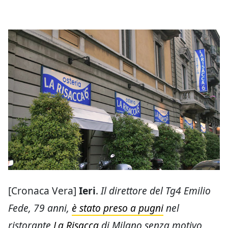
[Cronaca Vera]
Ieri
.
Il direttore del Tg4 Emilio
Fede, 79 anni,
è stato preso a pugni
nel
ristorante
La Risacca
di Milano senza motivo