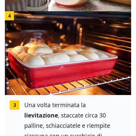
4
Una volta terminata la
3
lievitazione
, staccate circa 30
palline, schiacciatele e riempite
ciascuna con un cucchiaio di