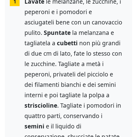
Lavate
le melanzane, le zucchine, i
1
peperoni e i pomodori e
asciugateli bene con un canovaccio
pulito.
Spuntate
la melanzana e
tagliatela a
cubetti
non più grandi
di due cm di lato, fate lo stesso con
le zucchine. Tagliate a metà i
peperoni, privateli del picciolo e
dei filamenti bianchi e dei semini
interni e poi tagliate la polpa a
striscioline
. Tagliate i pomodori in
quattro parti, conservando i
semini
e il liquido di
conservazione. sbucciate le patate