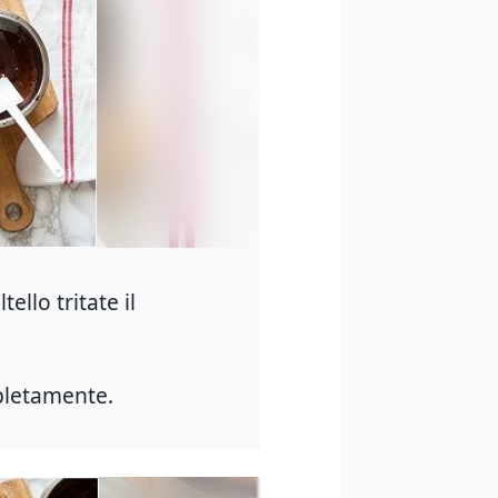
ello tritate il
mpletamente.