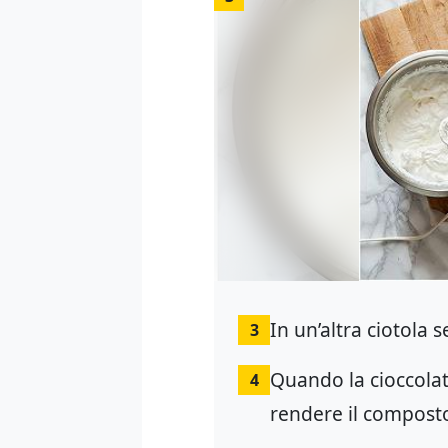
In un’altra ciotola
3
Quando la cioccolat
4
rendere il compos