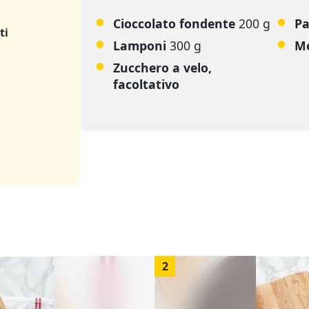
Cioccolato fondente
200 g
P
ti
Lamponi
300 g
Me
Zucchero a velo,
facoltativo
2