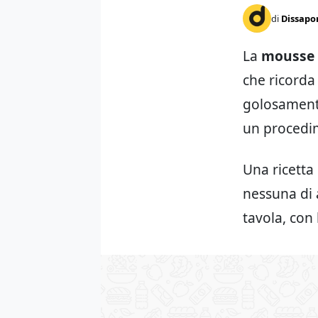
di
Dissapo
La
mousse 
che ricorda
golosamente
un procedim
Una ricetta
nessuna di 
tavola, con