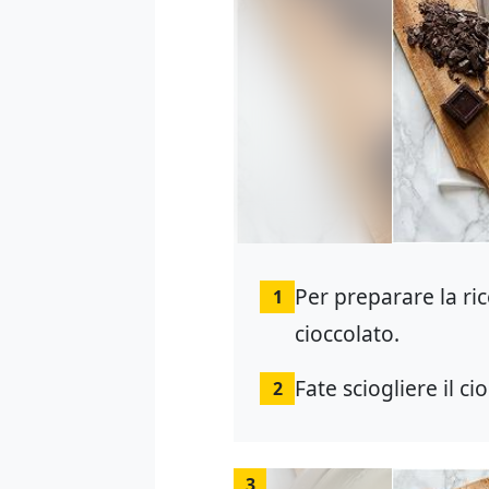
Per preparare la ric
1
cioccolato.
Fate sciogliere il 
2
3