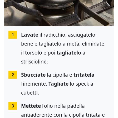
Lavate
il radicchio, asciugatelo
1
bene e tagliatelo a metà, eliminate
il torsolo e poi
tagliatelo
a
striscioline.
Sbucciate
la cipolla e
tritatela
2
finemente.
Tagliate
lo speck a
cubetti.
Mettete
l’olio nella padella
3
antiaderente con la cipolla tritata e