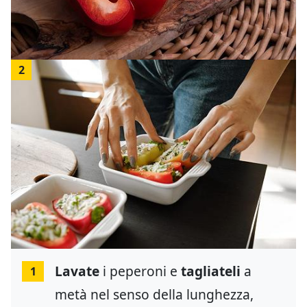
2
Lavate
i peperoni e
tagliateli
a
1
metà nel senso della lunghezza,