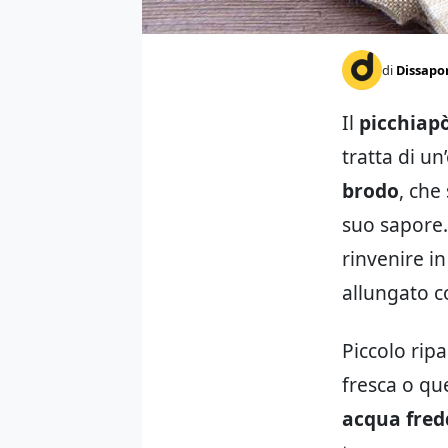
di
Dissapo
Il
picchiap
tratta di un
brodo
, che
suo sapore. 
rinvenire i
allungato c
Piccolo rip
fresca o que
acqua fred