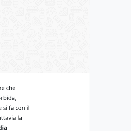
ene che
orbida,
si fa con il
ttavia la
dia