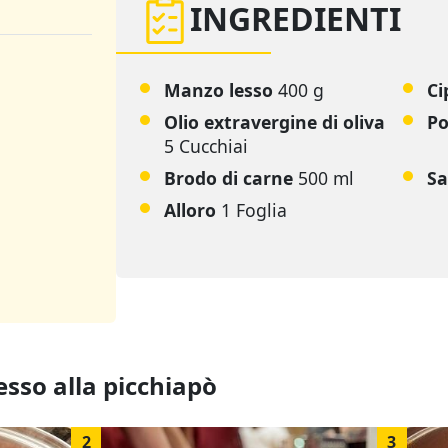
INGREDIENTI
Manzo lesso
400 g
Ci
Olio extravergine di oliva
Po
5 Cucchiai
Brodo di carne
500 ml
Sa
Alloro
1 Foglia
esso alla picchiapò
2
3