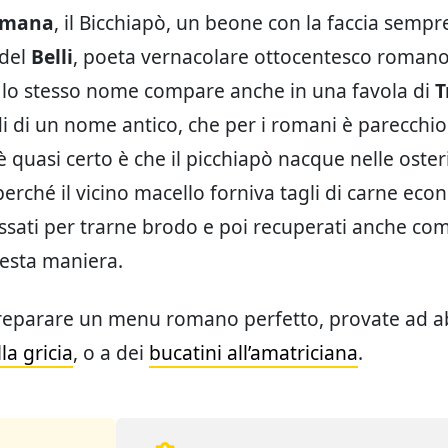
romana
, il Bicchiapò, un beone con la faccia sempre
 del
Belli
, poeta vernacolare ottocentesco romano, 
 lo stesso nome compare anche in una favola di
T
di di un nome antico, che per i romani è parecchio
 quasi certo è che il picchiapò nacque nelle oster
 perché il vicino macello forniva tagli di carne eco
ssati per trarne brodo e poi recuperati anche c
uesta maniera.
preparare un menu romano perfetto, provate ad a
la gricia
, o a dei
bucatini all’amatriciana
.