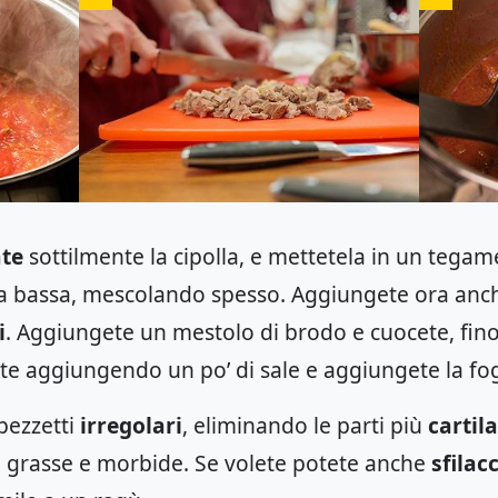
ate
sottilmente la cipolla, e mettetela in un tegame
 bassa, mescolando spesso. Aggiungete ora anch
i
. Aggiungete un mestolo di brodo e cuocete, fin
te aggiungendo un po’ di sale e aggiungete la fog
 pezzetti
irregolari
, eliminando le parti più
cartil
 grasse e morbide. Se volete potete anche
sfilac