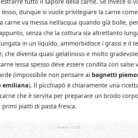
 estrarre tutto il sapore della carne. Se invece si v
l lesso, dunque si vuole privilegiare la carne com
 la carne va messa nell’acqua quando già bolle, pe
appunto, senza che la cottura sia altrettanto lung
lungata in un liquido, ammorbidisce i grassi e il t
e, che diventa quasi gelatinoso e molto gradevole 
carne lessa spesso deve essere condita con salse v
rde (impossibile non pensare ai
bagnetti piemo
e emiliana
). Il picchiapò è chiaramente una ricett
 carne che è servita per preparare un brodo corpo
i primi piatti di pasta fresca.