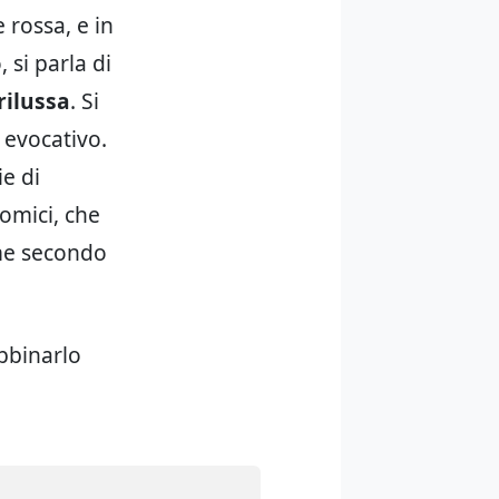
 rossa, e in
si parla di
rilussa
. Si
 evocativo.
ie di
nomici, che
ome secondo
bbinarlo