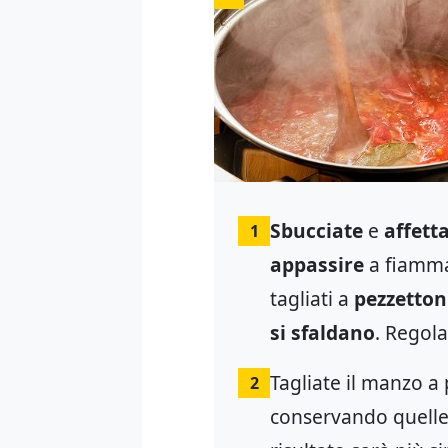
Sbucciate
e
affett
1
appassire
a fiamma
tagliati a
pezzetton
si sfaldano
. Regola
Tagliate il manzo a
2
conservando quelle