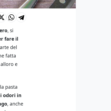
ero
, si
r fare il
arte del
ne fatta
alloro e
la pasta
 odori in
ngo
, anche