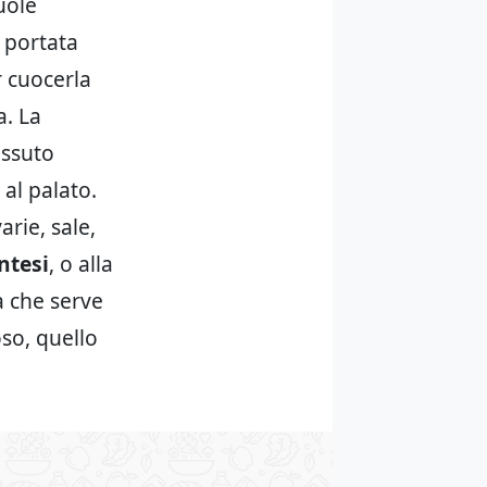
uole
e portata
r cuocerla
a. La
essuto
al palato.
arie, sale,
ntesi
, o alla
a che serve
so, quello