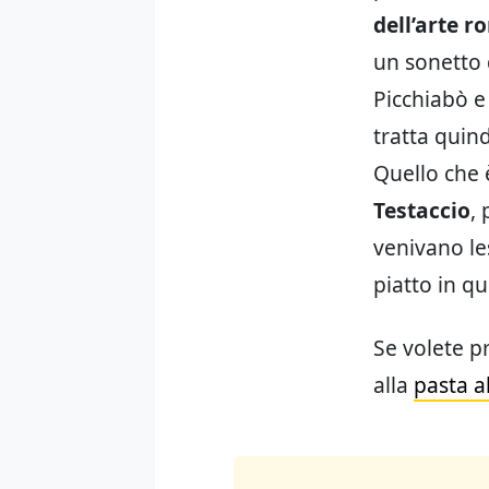
dell’arte 
un sonetto
Picchiabò e
tratta quin
Quello che è
Testaccio
,
venivano le
piatto in q
Se volete 
alla
pasta al