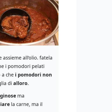
 assieme all’olio. fatela
e i pomodori pelati
o a che
i pomodori non
lia di
alloro
.
aginose
ma
ciare
la carne, ma il