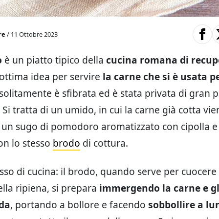
re
/ 11 Ottobre 2023
ò
è un piatto tipico della
cucina romana di recup
’ottima idea per servire
la carne che si è usata pe
 solitamente è sfibrata ed è stata privata di gran p
Si tratta di un umido, in cui la carne già cotta vie
n un sugo di pomodoro aromatizzato con cipolla e 
on lo stesso
brodo
di cottura.
asso di cucina: il brodo, quando serve per cuocere 
lla ripiena, si prepara
immergendo la carne e gli
da
, portando a bollore e facendo
sobbollire a lu