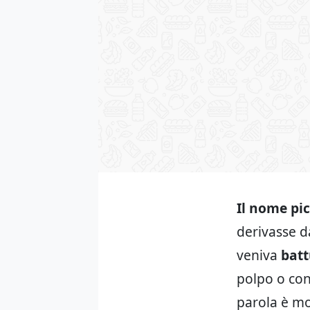
Il nome pi
derivasse da
veniva
batt
polpo o con 
parola è mo