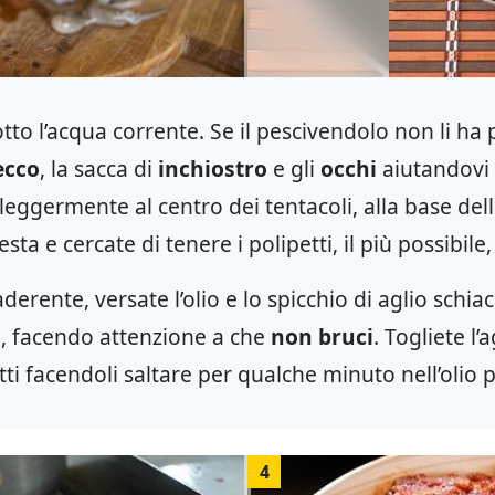
otto l’acqua corrente. Se il pescivendolo non li ha 
ecco
, la sacca di
inchiostro
e gli
occhi
aiutandovi 
leggermente al centro dei tentacoli, alla base del
sta e cercate di tenere i polipetti, il più possibile
derente, versate l’olio e lo spicchio di aglio schia
, facendo attenzione a che
non bruci
. Togliete l
tti facendoli saltare per qualche minuto nell’olio
4