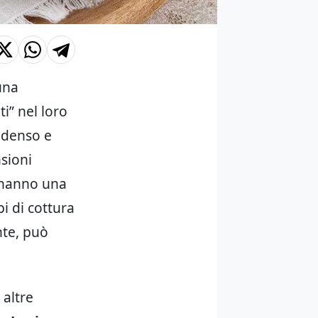
una
ti” nel loro
 denso e
nsioni
e hanno una
pi di cottura
nte, può
 altre