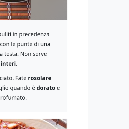
puliti in precedenza
con le punte di una
la testa. Non serve
,
interi
.
cciato. Fate
rosolare
’aglio quando è
dorato
e
 profumato.