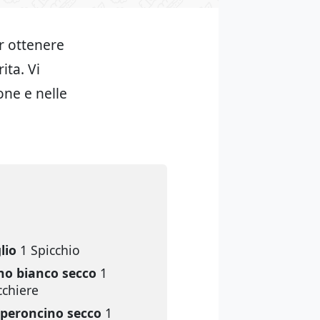
r ottenere
ita. Vi
one e nelle
lio
1 Spicchio
no bianco secco
1
cchiere
peroncino secco
1