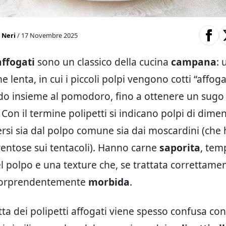
 Neri
/ 17 Novembre 2025
affogati
sono un classico della cucina
campana
: 
 lenta, in cui i piccoli polpi vengono cotti “affoga
ido insieme al pomodoro, fino a ottenere un sugo
Con il termine polipetti si indicano polpi di dime
versi sia dal polpo comune sia dai moscardini (ch
 ventose sui tentacoli). Hanno carne
saporita
, tem
el polpo e una texture che, se trattata correttame
sorprendentemente
morbida
.
tta dei polipetti affogati viene spesso confusa con