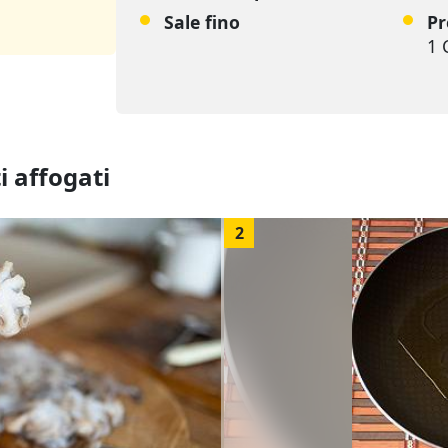
Sale fino
Pr
1 
i affogati
2