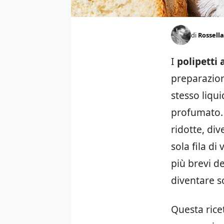
di
Rossella
I
polipetti 
preparazione
stesso liqu
profumato. 
ridotte, di
sola fila di
più brevi d
diventare 
Questa rice