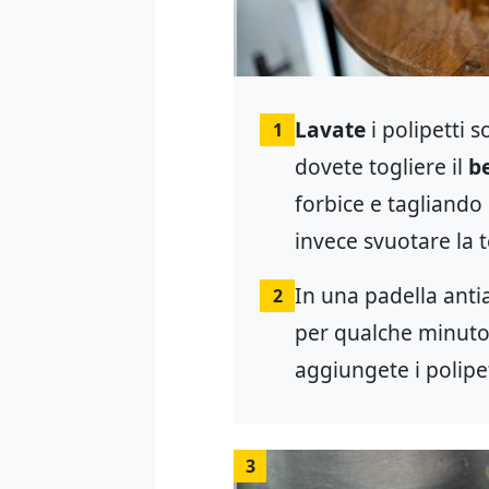
Lavate
i polipetti s
1
dovete togliere il
b
forbice e tagliando 
invece svuotare la te
In una padella antia
2
per qualche minuto
aggiungete i polipe
3