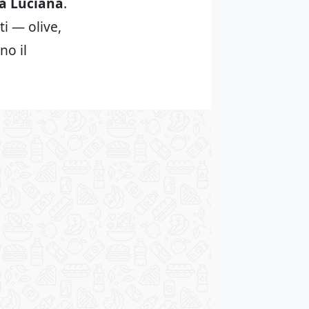
la Luciana
.
ti — olive,
no il