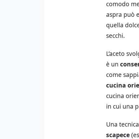
comodo meto
aspra può e
quella dolc
secchi.
L’aceto svol
è un
conse
come sappia
cucina ori
cucina orie
in cui una 
Una tecnica 
scapece
(es