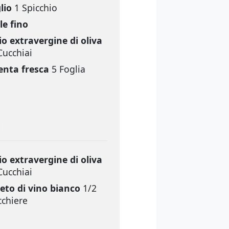
lio
1 Spicchio
le fino
io extravergine di oliva
Cucchiai
nta fresca
5 Foglia
E
io extravergine di oliva
Cucchiai
eto di vino bianco
1/2
cchiere