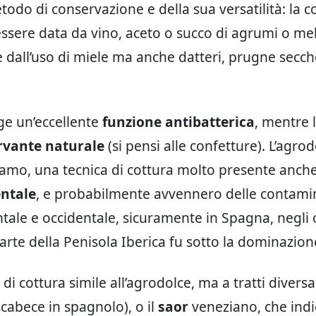
do di conservazione e della sua versatilità: la
ssere data da vino, aceto o succo di agrumi o me
e dall’uso di miele ma anche datteri, prugne secche
ge un’eccellente
funzione antibatterica
, mentre 
rvante naturale
(si pensi alle confetture). L’agrod
mo, una tecnica di cottura molto presente anche
entale
, e probabilmente avvennero delle contamin
ntale e occidentale, sicuramente in Spagna, negli o
parte della Penisola Iberica fu sotto la dominazion
di cottura simile all’agrodolce, ma a tratti diversa,
cabece in spagnolo), o il
saor
veneziano, che ind