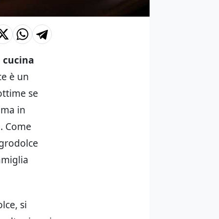
a
cucina
ce è un
ottime se
rima in
e. Come
 agrodolce
amiglia
lce, si