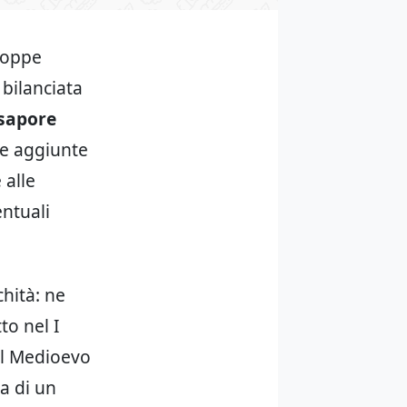
roppe
 bilanciata
sapore
le aggiunte
 alle
entuali
chità: ne
tto nel I
Nel Medioevo
va di un