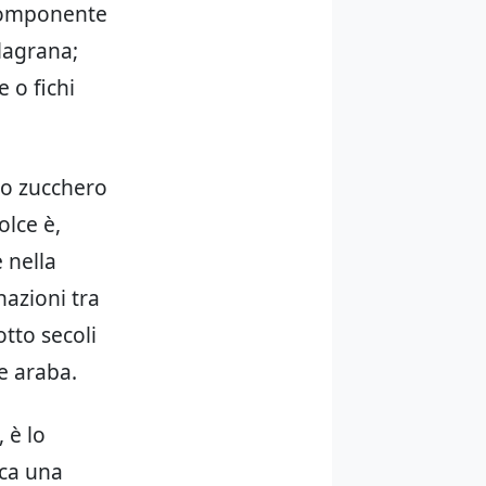
 componente
lagrana;
 o fichi
lo zucchero
olce è,
 nella
azioni tra
tto secoli
e araba.
 è lo
ica una