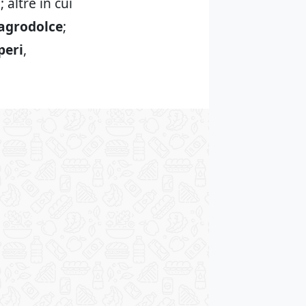
altre in cui
 agrodolce
;
peri
,