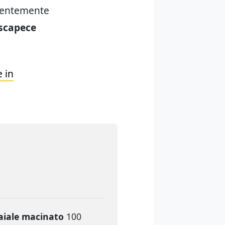
edentemente
 scapece
e in
iale macinato
100