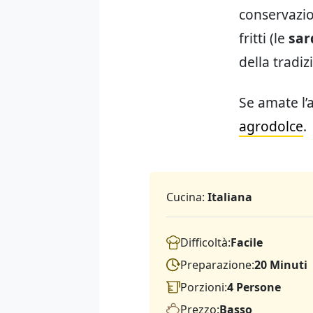
conservazio
fritti (le
sar
della tradi
Se amate l’
agrodolce
.
Cucina:
Italiana
Difficoltà:
Facile
Preparazione:
20 Minuti
Porzioni:
4 Persone
Prezzo:
Basso