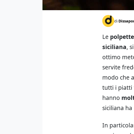
di
Dissapo
Le
polpette
siciliana
, 
ottimo meto
servite fred
modo che ab
tutti i piat
hanno
molt
siciliana ha
In particola