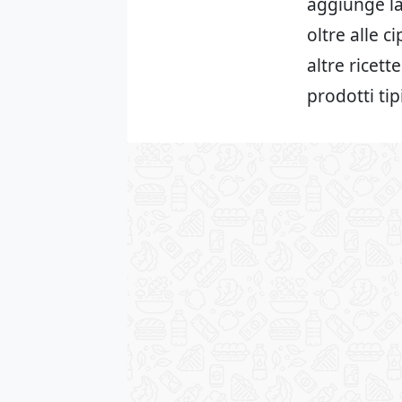
aggiunge la
oltre alle c
altre ricet
prodotti ti