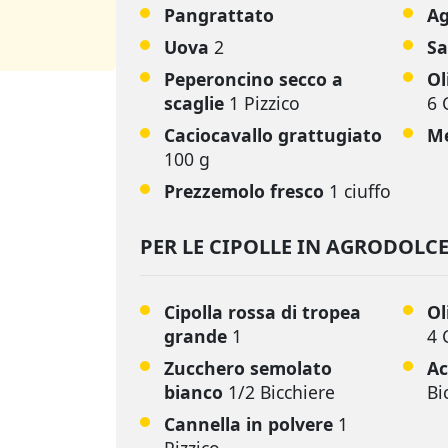
Pangrattato
Ag
Uova
2
Sa
Peperoncino secco a
Ol
scaglie
1 Pizzico
6 
Caciocavallo grattugiato
Me
100 g
Prezzemolo fresco
1 ciuffo
PER LE CIPOLLE IN AGRODOLC
Cipolla rossa di tropea
Ol
grande
1
4 
Zucchero semolato
Ac
bianco
1/2 Bicchiere
Bi
Cannella in polvere
1