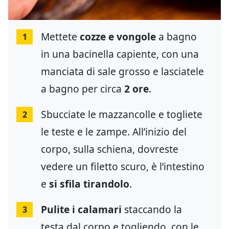
Mettete
cozze e vongole
a bagno
1
in una bacinella capiente, con una
manciata di sale grosso e lasciatele
a bagno per circa
2 ore
.
Sbucciate le mazzancolle e togliete
2
le teste e le zampe. All’inizio del
corpo, sulla schiena, dovreste
vedere un filetto scuro, è l’intestino
e
si sfila tirandolo
.
Pulite i calamari
staccando la
3
testa dal corpo e togliendo, con le