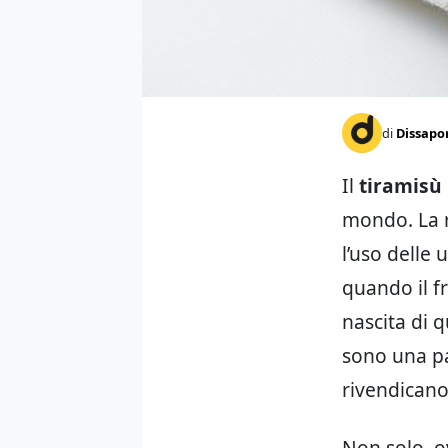
di
Dissapo
Il
tiramisù
mondo. La r
l’uso delle 
quando il fri
nascita di q
sono una pa
rivendicano
Non solo, o