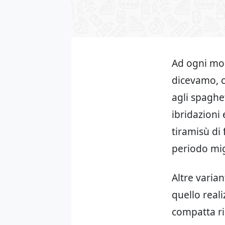
Ad ogni mod
dicevamo, ca
agli spaghet
ibridazioni 
tiramisù di 
periodo mig
Altre varian
quello real
compatta ri