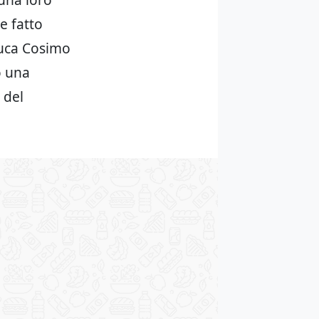
e fatto
nduca Cosimo
o una
 del