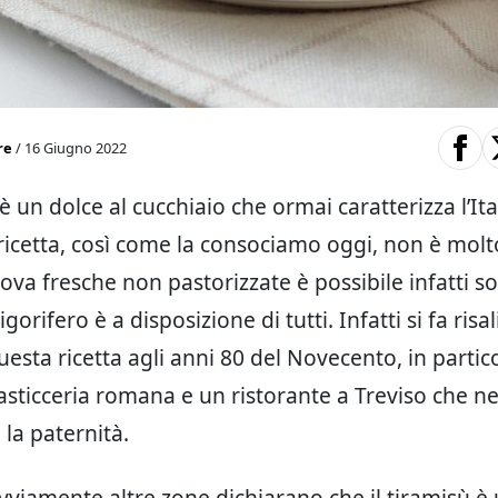
re
/ 16 Giugno 2022
è un dolce al cucchiaio che ormai caratterizza l’Ita
icetta, così come la consociamo oggi, non è molto
uova fresche non pastorizzate è possibile infatti s
gorifero è a disposizione di tutti. Infatti si fa risal
uesta ricetta agli anni 80 del Novecento, in partico
sticceria romana e un ristorante a Treviso che n
 la paternità.
vviamente altre zone dichiarano che il tiramisù è