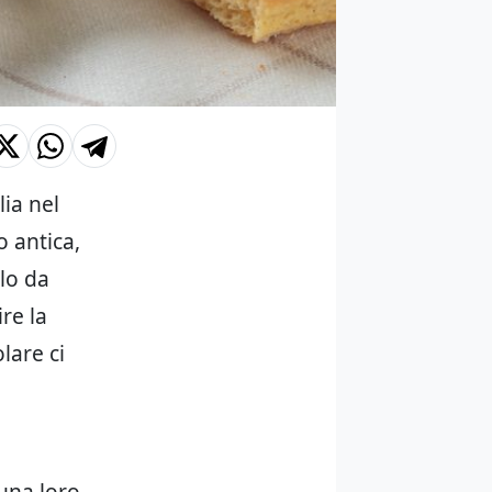
lia nel
 antica,
olo da
ire la
lare ci
e
 una loro