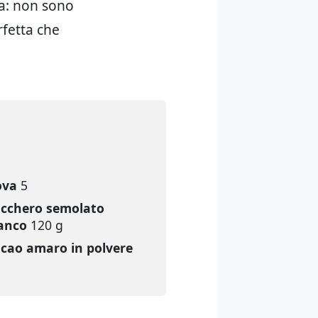
ma: non sono
rfetta che
ova
5
cchero semolato
anco
120 g
cao amaro in polvere