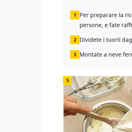
Per preparare la ri
1
persone, e fate raf
Dividete i tuorli dag
2
Montate a neve ferm
3
5