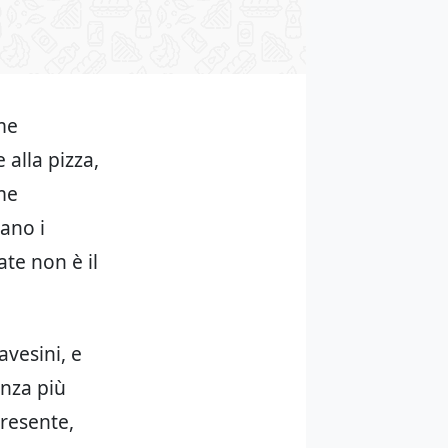
me
 alla pizza,
ime
lano i
ate non è il
avesini, e
enza più
presente,