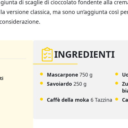
aggiunta di scaglie di cioccolato fondente alla cre
lla versione classica, ma sono un’aggiunta così pe
 considerazione.
INGREDIENTI
Mascarpone
750 g
U
ti
Savoiardo
250 g
Zu
bi
Caffè della moka
6 Tazzina
Ca