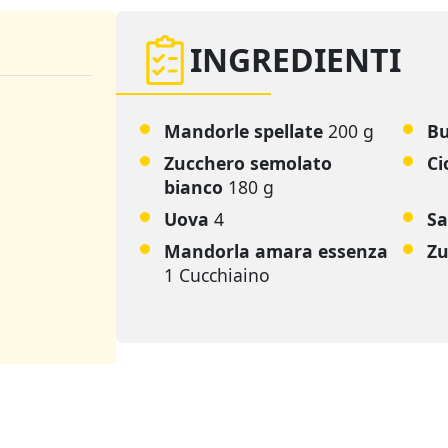
INGREDIENTI
Mandorle spellate
200 g
B
Zucchero semolato
Ci
bianco
180 g
Uova
4
Sa
Mandorla amara essenza
Zu
1 Cucchiaino