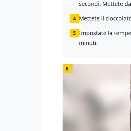
secondi. Mettete da
Mettete il cioccolat
4
Impostate la temper
5
minuti.
6