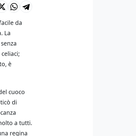
acile da
. La
a senza
celiaci;
to, è
 del cuoco
ticò di
icanza
lto a tutti.
 una regina