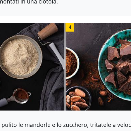
montati in una ciotola.
4
pulito le mandorle e lo zucchero, tritatele a velo