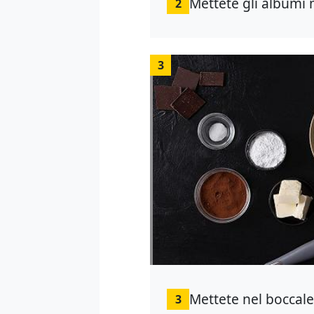
Mettete gli albumi 
2
3
Mettete nel boccale 
3