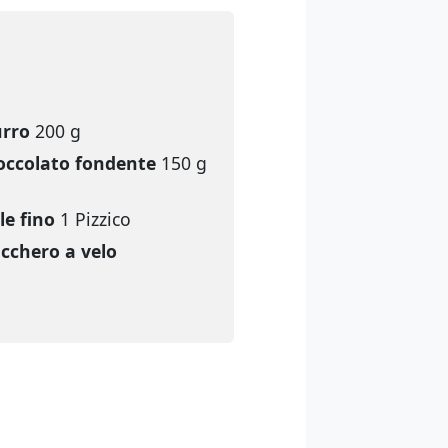
urro
200 g
occolato fondente
150 g
le fino
1 Pizzico
cchero a velo