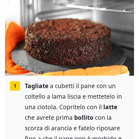
Tagliate
a cubetti il pane con un
1
coltello a lama liscia e mettetelo in
una ciotola. Copritelo con il
latte
che avrete prima
bollito
con la
scorza di arancia e fatelo riposare
fino a che il pane non è morbido e