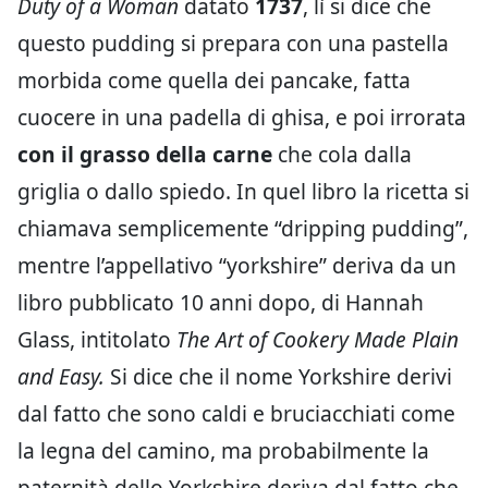
Duty of a Woman
datato
1737
, lì si dice che
questo pudding si prepara con una pastella
morbida come quella dei pancake, fatta
cuocere in una padella di ghisa, e poi irrorata
con il grasso della carne
che cola dalla
griglia o dallo spiedo. In quel libro la ricetta si
chiamava semplicemente “dripping pudding”,
mentre l’appellativo “yorkshire” deriva da un
libro pubblicato 10 anni dopo, di Hannah
Glass, intitolato
The Art of Cookery Made Plain
and Easy
.
Si dice che il nome Yorkshire derivi
dal fatto che sono caldi e bruciacchiati come
la legna del camino, ma probabilmente la
paternità dello Yorkshire deriva dal fatto che