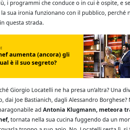
ù, i programmi che conduce o in cui è ospite, e se
e la sua ironia funzionano con il pubblico, perché
in questa strada.
ef aumenta (ancora) gli
qual è il suo segreto?
rché Giorgio Locatelli ne ha presa un’altra? Una di
o, dai Joe Bastianich, dagli Alessandro Borghese?
aragonabile ad
Antonia Klugmann, meteora tra 
hef,
tornata nella sua cucina fuggendo da un mo
varla troppo a suo agio. No, Locatelli resta lì, si 