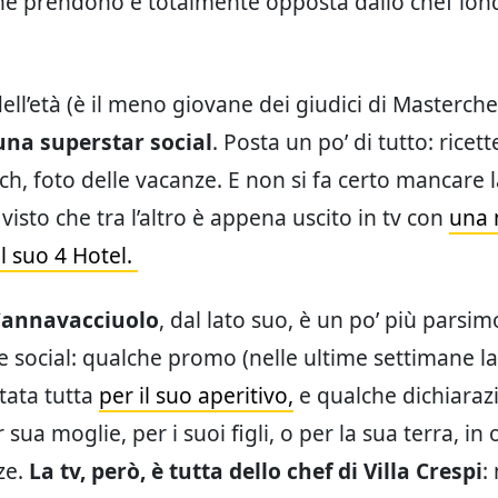
he prendono è totalmente opposta dallo chef lon
ell’età (è il meno giovane dei giudici di Masterche
una superstar social
. Posta un po’ di tutto: ricette
tch, foto delle vacanze. E non si fa certo mancare 
 visto che tra l’altro è appena uscito in tv con
una 
l suo 4 Hotel.
Cannavacciuolo
, dal lato suo, è un po’ più parsi
ne social: qualche promo (nelle ultime settimane l
tata tutta
per il suo aperitivo,
e qualche dichiaraz
sua moglie, per i suoi figli, o per la sua terra, in
ze.
La tv, però, è tutta dello chef di Villa Crespi
: