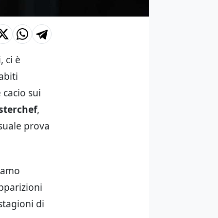
, ci è
abiti
 cacio sui
asterchef
,
usuale prova
evamo
pparizioni
 stagioni di