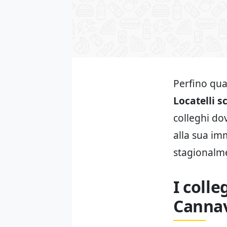
Perfino qua
Locatelli s
colleghi d
alla sua i
stagionalme
I colle
Cannav