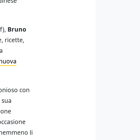
dinese
f),
Bruno
, ricette,
la
nuova
monioso con
a sua
ione
 occasione
 nemmeno li