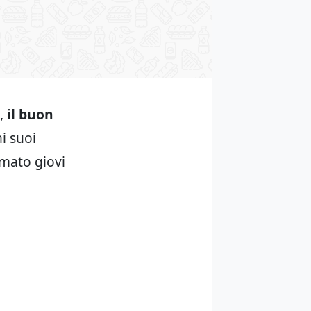
,
il buon
i suoi
mato giovi