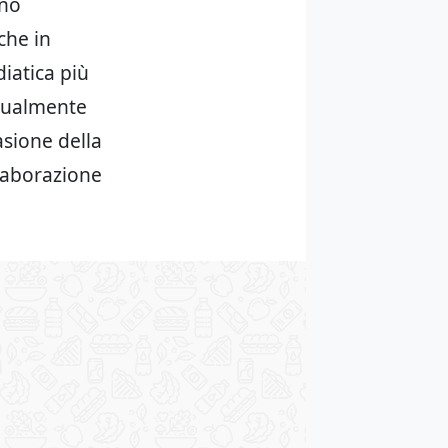
ano
che in
diatica più
ttualmente
asione della
laborazione