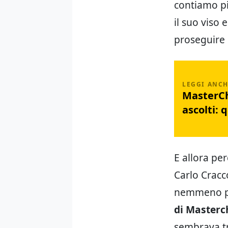
contiamo pi
il suo viso 
proseguire 
MasterCh
ascolti: 
E allora pe
Carlo Cracc
nemmeno p
di Masterc
sembrava tro