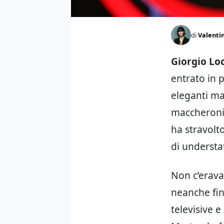
di
Valentin
Giorgio Loc
entrato in 
eleganti ma
maccheroni. 
ha stravolt
di underst
Non c’erava
neanche fin
televisive e