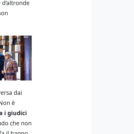
 d’altronde
 non
versa dai
 Non è
i giudici
ndo che non
fa il bagno