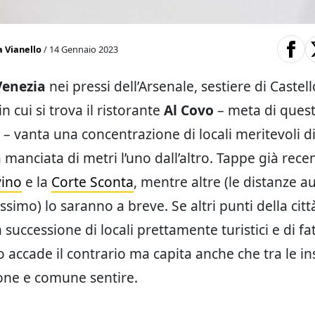
a Vianello
/ 14 Gennaio 2023
Venezia
nei pressi dell’Arsenale, sestiere di Castell
n cui si trova il ristorante
Al Covo
– meta di ques
– vanta una concentrazione di locali meritevoli di
 manciata di metri l’uno dall’altro. Tappe già rece
ino
e la
Corte Sconta
, mentre altre (le distanze 
ssimo) lo saranno a breve. Se altri punti della cit
successione di locali prettamente turistici e di fa
o accade il contrario ma capita anche che tra le in
one e comune sentire.