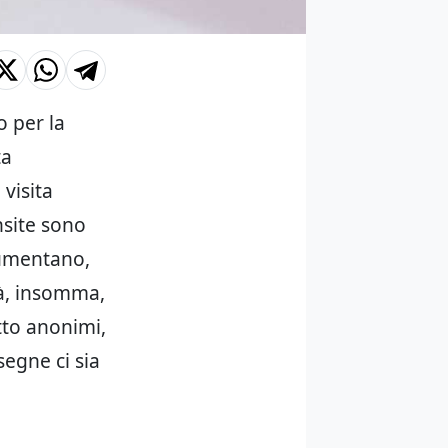
o per la
ta
 visita
nsite sono
aumentano,
tà, insomma,
tto anonimi,
segne ci sia