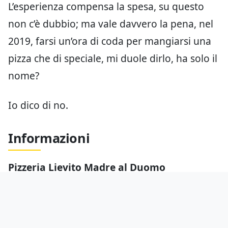
L’esperienza compensa la spesa, su questo
non c’è dubbio; ma vale davvero la pena, nel
2019, farsi un’ora di coda per mangiarsi una
pizza che di speciale, mi duole dirlo, ha solo il
nome?
Io dico di no.
Informazioni
Pizzeria Lievito Madre al Duomo
Indirizzo
: Largo Corsia dei Servi 11 (C.so
Vittorio Emanuele), Milano
Numero di telefono
: 02 45375930