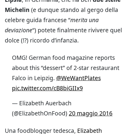
Michelin
(e dunque stando al gergo della
celebre guida francese “
merita una
deviazione
“) potete finalmente rivivere quel
dolce (!?) ricordo d’infanzia.
OMG! German food magazine reports
about this “dessert” of 2-star restaurant
Falco in Leipzig.
@WeWantPlates
pic.twitter.com/cB8biGIIx9
— Elizabeth Auerbach
(@ElizabethOnFood)
20 maggio 2016
Una foodblogger tedesca,
Elizabeth