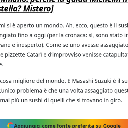
stella? Mistero]
 mi si è aperto un mondo. Ah, ecco, questo è il sus
giato fino a oggi (per la cronaca: sì, sono stato 
ane e inesperto). Come se uno avesse assaggiato
 le pizzette Catarì e d’improvviso venisse catapult
e.
a cosa migliore del mondo. E Masashi Suzuki è il s
L’unico problema è che una volta assaggiato ques
ai più un sushi di quelli che si trovano in giro.
Aggiungici come fonte preferita su Google