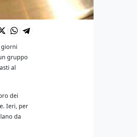
 giorni
e un gruppo
sti al
pro dei
. Ieri, per
ilano da