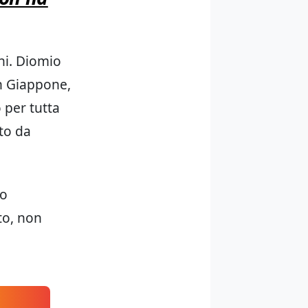
hi. Diomio
in Giappone,
 per tutta
ato da
uo
to, non