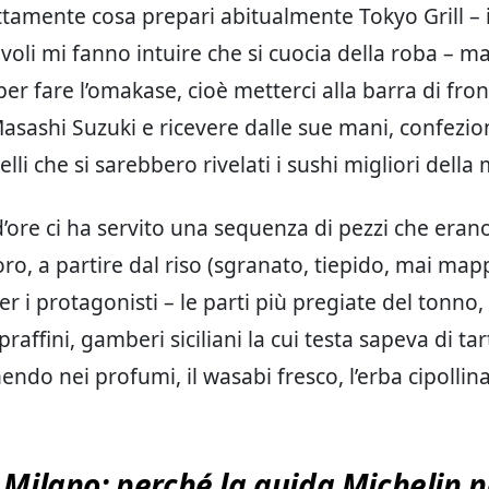
tamente cosa prepari abitualmente Tokyo Grill – 
avoli mi fanno intuire che si cuocia della roba – m
er fare l’omakase, cioè metterci alla barra di fron
sashi Suzuki e ricevere dalle sue mani, confezio
lli che si sarebbero rivelati i sushi migliori della 
d’ore ci ha servito una sequenza di pezzi che era
ro, a partire dal riso (sgranato, tiepido, mai map
r i protagonisti – le parti più pregiate del tonno
raffini, gamberi siciliani la cui testa sapeva di tar
inendo nei profumi, il wasabi fresco, l’erba cipollina,
 Milano: perché la guida Michelin 