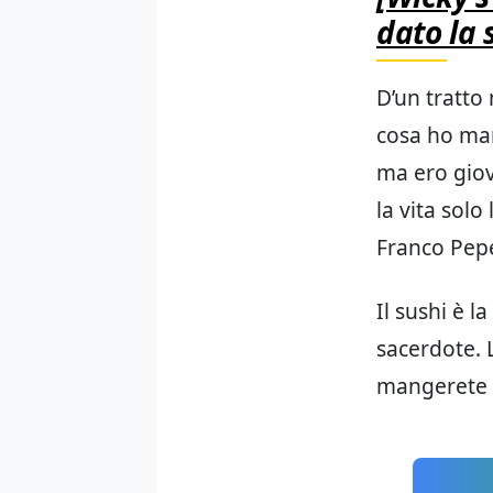
dato la 
D’un tratto
cosa ho man
ma ero giov
la vita solo
Franco Pep
Il sushi è l
sacerdote. 
mangerete m