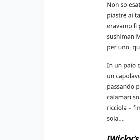
Non so esat
piastre ai t
eravamo lì p
sushiman Ma
per uno, que
In un paio 
un capolavo
passando pe
calamari sop
ricciola – f
soia….
[Wicky’s