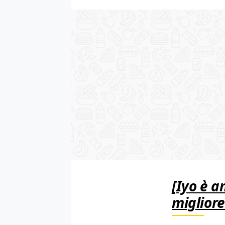
[Iyo è a
migliore