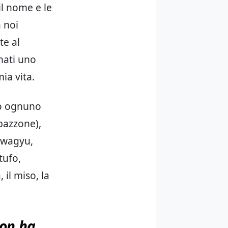
il nome e le
a noi
te al
nati uno
mia vita.
no ognuno
pazzone),
, wagyu,
tufo,
 il miso, la
non ha