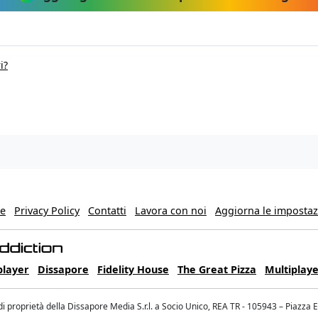
i?
ie
Privacy Policy
Contatti
Lavora con noi
Aggiorna le impostazi
player
Dissapore
Fidelity House
The Great Pizza
Multiplaye
 proprietà della Dissapore Media S.r.l. a Socio Unico, REA TR - 105943 – Piazza 