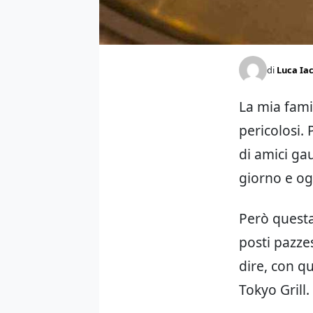
di
Luca Ia
La mia fami
pericolosi.
di amici gau
giorno e og
Però questa
posti pazze
dire, con qu
Tokyo Grill.