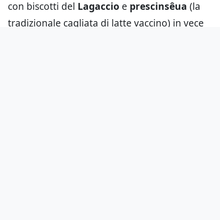
con biscotti del
Lagaccio
e
prescinsêua
(la
tradizionale cagliata di latte vaccino) in vece
di savoiardi e mascarpone.
Un dolce semplice, buono, sbanalizzato
dall’acidità spinta della cagliata, ma non
sufficiente a risollevare le sorti di una
cena
insoddisfacente
, tanto più alla luce di
una spesa media di
35 euro a persona
(bevande escluse).
Un vero peccato, che speriamo sia frutto di
un’isolata serata-no, perché una cantina
tanto interessante meriterebbe un