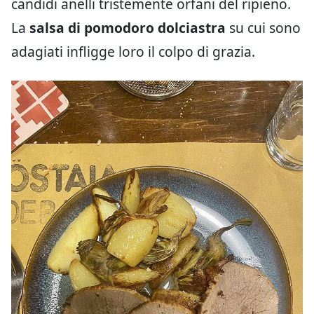
candidi anelli tristemente orfani del ripieno.
La
salsa di pomodoro dolciastra
su cui sono
adagiati infligge loro il colpo di grazia.