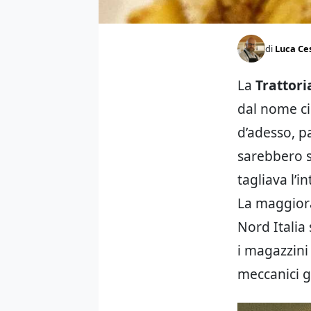
di
Luca Ce
La
Trattori
dal nome ci
d’adesso, p
sarebbero s
tagliava l’i
La maggiora
Nord Italia
i magazzini
meccanici g