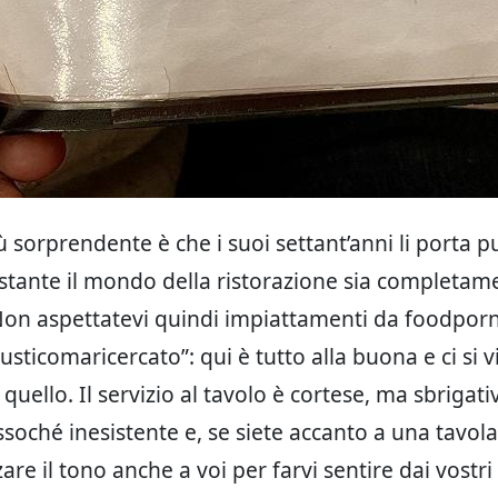
ù sorprendente è che i suoi settant’anni li porta p
tante il mondo della ristorazione sia completam
on aspettatevi quindi impiattamenti da foodpor
sticomaricercato”: qui è tutto alla buona e ci si 
quello. Il servizio al tavolo è cortese, ma sbrigativ
ssoché inesistente e, se siete accanto a una tavola
are il tono anche a voi per farvi sentire dai vostri