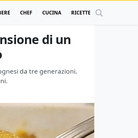
BERE
CHEF
CUCINA
RICETTE
nsione di un
o
ognesi da tre generazioni.
ni.