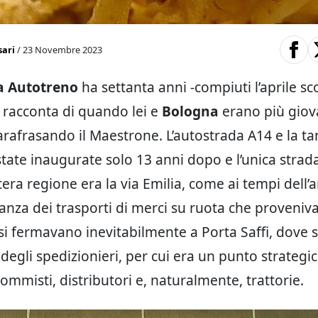
sari
/ 23 Novembre 2023
a Autotreno
ha settanta anni -compiuti l’aprile sco
 racconta di quando lei e
Bologna
erano più giov
arafrasando il Maestrone. L’autostrada A14 e la t
tate inaugurate solo 13 anni dopo e l’unica strad
ntera regione era la via Emilia, come ai tempi dell
nza dei trasporti di merci su ruota che proveniv
 si fermavano inevitabilmente a Porta Saffi, dove 
 degli spedizionieri, per cui era un punto strategi
ommisti, distributori e, naturalmente, trattorie.