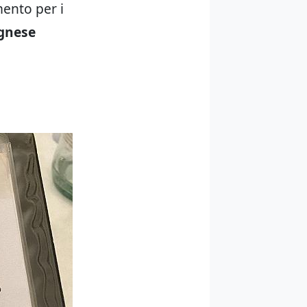
mento per i
gnese