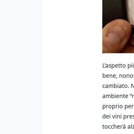
L’aspetto pi
bene, nonos
cambiato. N
ambiente “ru
proprio per 
dei vini pre
toccherà alz