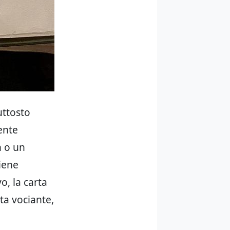
uttosto
ente
n o un
viene
o, la carta
ta vociante,