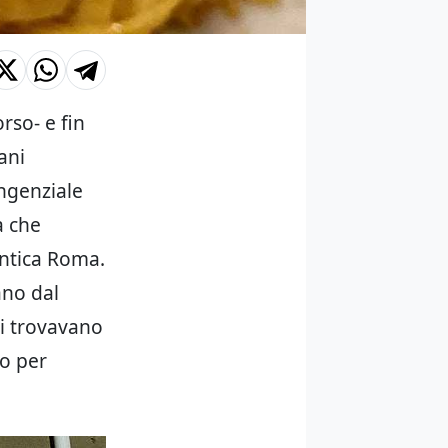
rso- e fin
ani
angenziale
a che
’antica Roma.
ano dal
si trovavano
co per