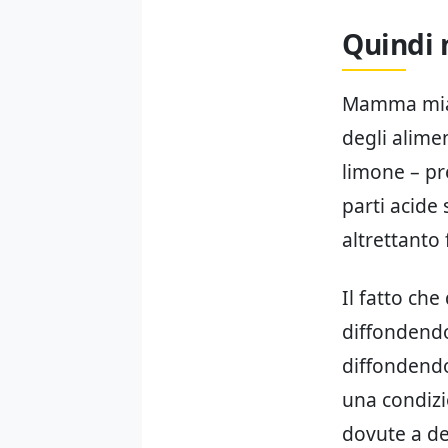
Quindi 
Mamma mia, 
degli alimen
limone – pr
parti acide
altrettanto
Il fatto ch
diffondendo
diffondendo
una condizi
dovute a de