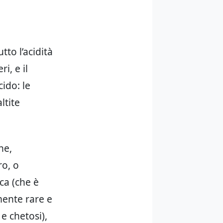
to l’acidità
i, e il
ido: le
ltite
he,
ro, o
ca (che è
mente rare e
e chetosi),