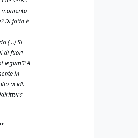
“
che senso
dal momento
? Di fatto è
da (…) Si
 di fuori
ni legumi? A
mente in
lto acidi.
dirittura
”