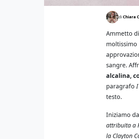
di
Chiara C
Ammetto di 
moltissimo 
approvazion
sangre. Aff
alcalina, c
paragrafo
I
testo.
Iniziamo da
attribuita a
la Clayton C