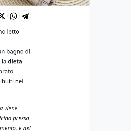
ho letto
 un bagno di
 la
dieta
dorato
ibuiti nel
ia viene
icina presso
imento, e nel