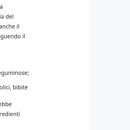
 a
ia del
anche il
eguendo il
 leguminose;
olici, bibite
rebbe
gredienti