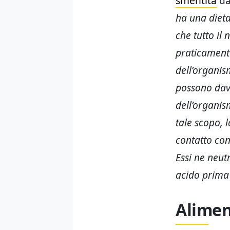
smentita
da 
ha una dieta
che tutto il
praticamente
dell’organis
possono davv
dell’organis
tale scopo, 
contatto con
Essi ne neut
acido prima 
Aliment