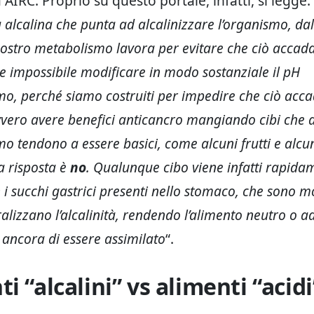
AIRC. Proprio su questo portale, infatti, si legge: 
 alcalina che punta ad alcalinizzare l’organismo, 
 nostro metabolismo lavora per evitare che ciò accada
 impossibile modificare in modo sostanziale il pH
mo, perché siamo costruiti per impedire che ciò acca
ero avere benefici anticancro mangiando cibi che al
mo tendono a essere basici, come alcuni frutti e alcu
la risposta è
no
. Qualunque cibo viene infatti rapida
 i succhi gastrici presenti nello stomaco, che sono mo
ralizzano l’alcalinità, rendendo l’alimento neutro o ad
ancora di essere assimilato
“.
i “alcalini” vs alimenti “acidi