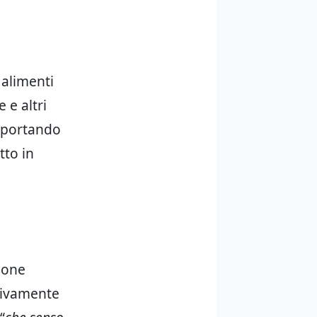
 alimenti
 e altri
, portando
tto in
zione
ativamente