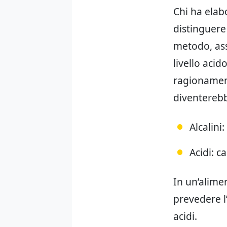
Chi ha elab
distinguere 
metodo, ass
livello aci
ragionament
diventereb
Alcalini
Acidi: ca
In un’alime
prevedere l
acidi.