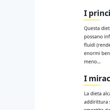
I princ
Questa diet
possano infl
fluidi (rend
enormi bene
meno…
I mirac
La dieta alc
addirittura