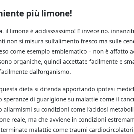
niente più limone!
il limone è acidissssssimo! E invece no. innanzitut
ti non si misura sull’alimento fresco ma sulle cener
eso come esempio emblematico – non è affatto ac
 sono organiche, quindi accettate facilmente e sma
 facilmente dall’organismo.
e questa dieta si difenda apportando ipotesi medic
 speranze di guarigione su malattie come il canc
 allarmismi su condizioni come l’acidosi metaboli
one reale, ma che avviene in condizioni estrema
terminate malattie come traumi cardiocircolatori 