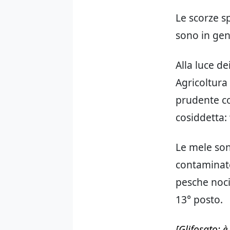
Le scorze s
sono in gene
Alla luce de
Agricoltura 
prudente co
cosiddetta: 
Le mele son
contaminate 
pesche noci.
13° posto.
[Glifosato: 