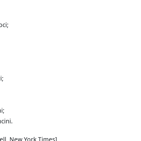
oci;
i;
i;
cini.
Well, New York Times]