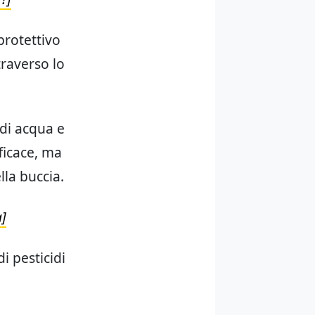
protettivo
traverso lo
di acqua e
ficace, ma
la buccia.
a]
di pesticidi