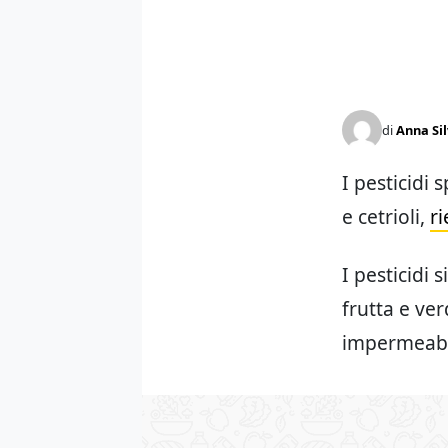
di
Anna Sil
I pesticidi
e cetrioli,
r
I pesticidi 
frutta e ve
impermeabi