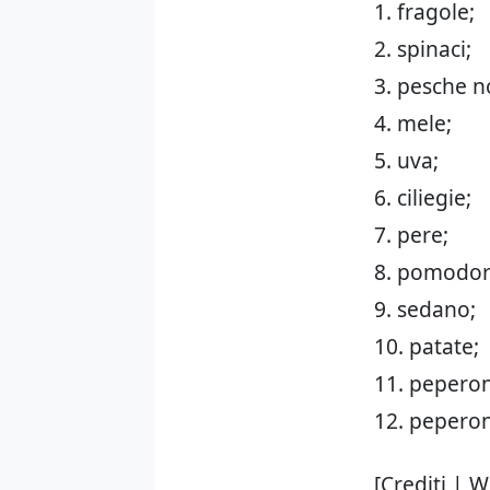
1. fragole;
2. spinaci;
3. pesche n
4. mele;
5. uva;
6. ciliegie;
7. pere;
8. pomodor
9. sedano;
10. patate;
11. peperon
12. peperon
[Crediti | 