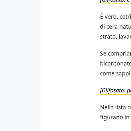
È vero, cet
di cera natu
strato, lavar
Se compriam
bicarbonato
come sappia
[Glifosato: 
Nella lista 
figurano in