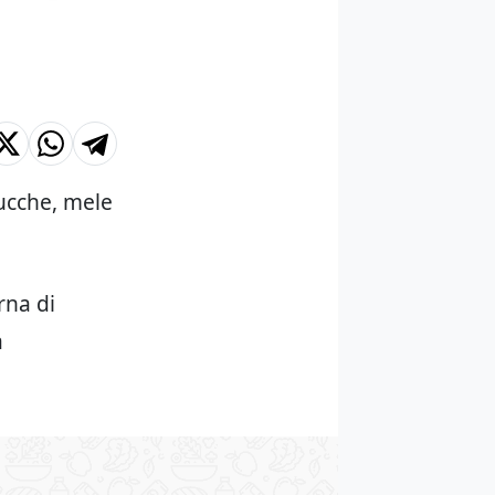
zucche, mele
rna di
a