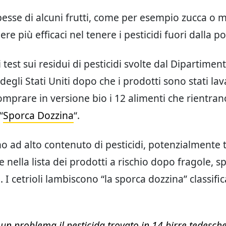
pesse di alcuni frutti, come per esempio zucca o 
re più efficaci nel tenere i pesticidi fuori dalla po
i test sui residui di pesticidi svolte dal Dipartimen
degli Stati Uniti dopo che i prodotti sono stati lav
mprare in versione bio i 12 alimenti che rientran
“
Sporca Dozzina
“.
o ad alto contenuto di pesticidi, potenzialmente t
nella lista dei prodotti a rischio dopo fragole, sp
 I cetrioli lambiscono “la sporca dozzina” classifi
è un problema il pesticida trovato in 14 birre tedesche