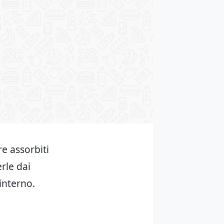
re assorbiti
rle dai
’interno.