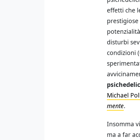
effetti che 
prestigiose 
potenzialità
disturbi se
condizioni 
sperimentat
avvicinament
psichedeli
Michael Poll
mente
.
Insomma viv
ma a far ac