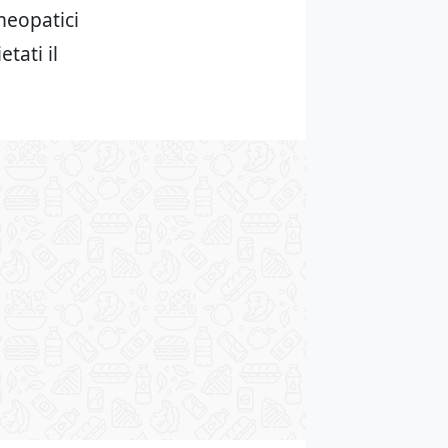
meopatici
tati il