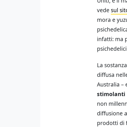
Uniti, e il 
vede
sul si
mora e yuzu
psichedelica
infatti: ma 
psichedelici
La sostanza
diffusa nell
Australia – 
stimolanti
non millenni
diffusione a
prodotti di 