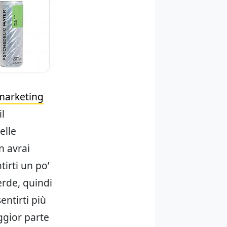
marketing
il
elle
n avrai
tirti un po’
erde, quindi
entirti più
aggior parte