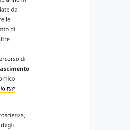
iate da
re le
ento di
ltre
ercorso di
nascimento
nomico
la tua
coscienza,
 degli