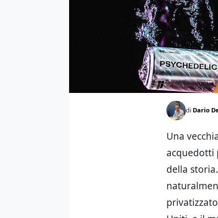
di
Dario D
Una vecchia
acquedotti 
della storia
naturalment
privatizzato