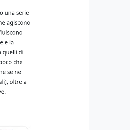
o una serie
che agiscono
fluiscono
e e la
 quelli di
 poco che
he se ne
i), oltre a
ve.