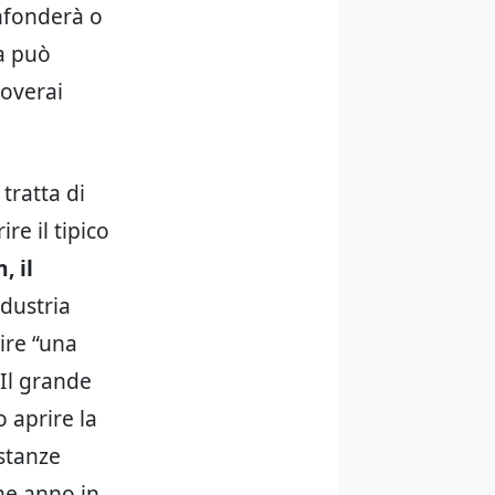
nfonderà o
a può
roverai
tratta di
re il tipico
, il
dustria
ire “una
 Il grande
 aprire la
ostanze
che anno in