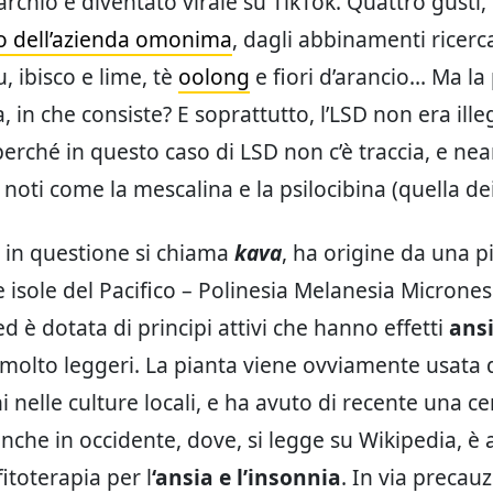
marchio è diventato virale su TikTok. Quattro gusti,
to dell’azienda omonima
, dagli abbinamenti ricerc
, ibisco e lime, tè
oolong
e fiori d’arancio… Ma la
, in che consiste? E soprattutto, l’LSD non era illeg
perché in questo caso di LSD non c’è traccia, e nea
 noti come la mescalina e la psilocibina (quella de
 in questione si chiama
kava
, ha origine da una p
e isole del Pacifico – Polinesia Melanesia Micrones
ed è dotata di principi attivi che hanno effetti
ansi
molto leggeri. La pianta viene ovviamente usata d
 nelle culture locali, e ha avuto di recente una ce
nche in occidente, dove, si legge su Wikipedia, è a
fitoterapia per l
‘ansia e l’insonnia
. In via precauz