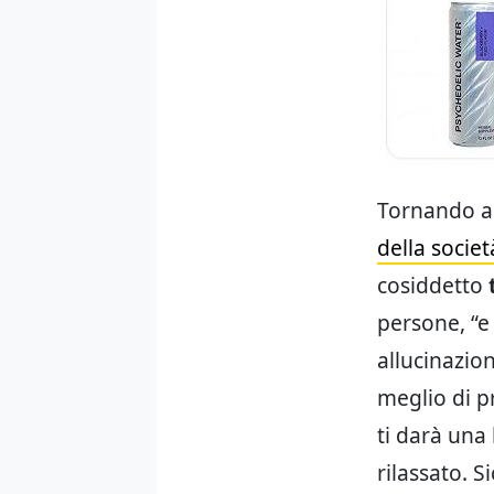
Tornando a
della socie
cosiddetto
persone, “
allucinazion
meglio di p
ti darà una
rilassato. S