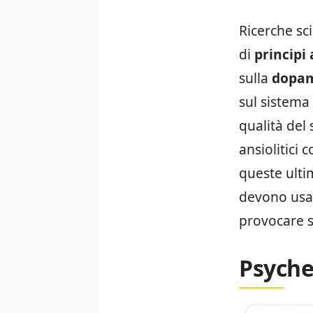
Ricerche sc
di
principi 
sulla
dopa
sul sistema
qualità del 
ansiolitici 
queste ulti
devono usar
provocare s
Psyche