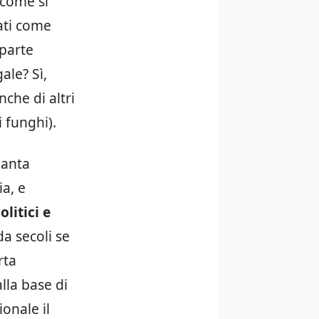
 come si
ati come
 parte
ale? Sì,
nche di altri
i funghi).
ianta
ia, e
olitici e
a secoli se
rta
lla base di
ionale il