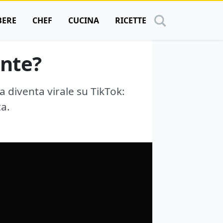
BERE
CHEF
CUCINA
RICETTE
ente?
a diventa virale su TikTok:
ta.