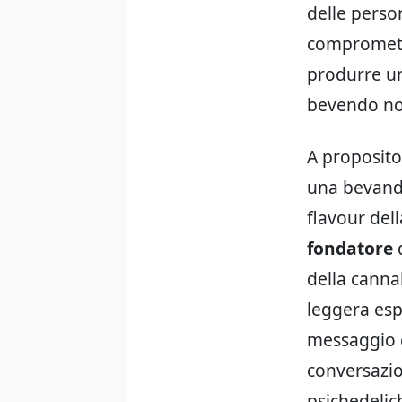
delle perso
compromette
produrre un
bevendo nor
A proposito,
una bevanda
flavour del
fondatore
d
della canna
leggera esp
messaggio c
conversazio
psichedelich