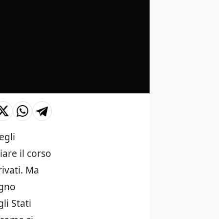
egli
are il corso
ivati. Ma
ogno
li Stati