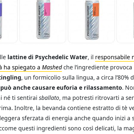
lle
lattine di Psychedelic Water
, il
responsabile 
tà ha spiegato a
Mashed
che l’ingrediente provoca 
tingling
, un formicolio sulla lingua, a circa l’80% d
e
può anche causare euforia e rilassamento
. No
i né ti sentirai
sballato
, ma potresti ritrovarti a sen
rima. Inoltre, la bevanda contiene estratto di tè v
 leggera sferzata di energia anche quando inizi a s
iccome questi ingredienti sono così delicati, la m