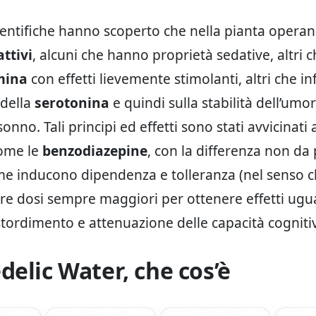
ientifiche hanno scoperto che nella pianta operan
attivi
, alcuni che hanno proprietà sedative, altri 
mina
con effetti lievemente stimolanti, altri che in
 della
serotonina
e quindi sulla stabilità dell’umor
sonno. Tali principi ed effetti sono stati avvicinati a
come le
benzodiazepine
, con la differenza non da
me inducono dipendenza e tolleranza (nel senso c
e dosi sempre maggiori per ottenere effetti ugual
tordimento e attenuazione delle capacità cogniti
delic Water, che cos’è