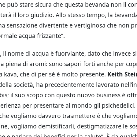
ne può stare sicura che questa bevanda non li co
rà il loro giudizio. Allo stesso tempo, la bevand
a sensazione divertente e vertiginosa che non p
male acqua frizzante”.
 il nome di acqua è fuorviante, dato che invece si 
 piena di aromi: sono sapori forti anche per copri
la kava, che di per sé è molto presente.
Keith Stein
ella società, ha precedentemente lavorato nell’in
bis; il suo scopo con questo nuovo business è offr
erienza per presentare al mondo gli psichedelici.
he vogliamo davvero trasmettere è che vogliamo
ne, vogliamo demistificarli, destigmatizzare le s
e e parlare dei benefici per la salute”. È da qual