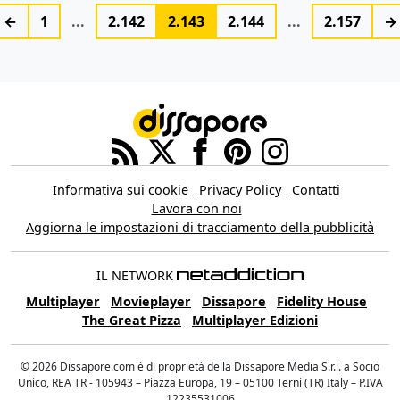
←
1
...
2.142
2.143
2.144
...
2.157
→
Informativa sui cookie
Privacy Policy
Contatti
Lavora con noi
Aggiorna le impostazioni di tracciamento della pubblicità
IL NETWORK
Multiplayer
Movieplayer
Dissapore
Fidelity House
The Great Pizza
Multiplayer Edizioni
© 2026 Dissapore.com è di proprietà della Dissapore Media S.r.l. a Socio
Unico, REA TR - 105943 – Piazza Europa, 19 – 05100 Terni (TR) Italy – P.IVA
12235531006