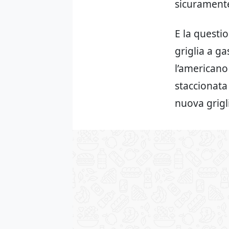
sicuramente
E la questi
griglia a g
l’americano
staccionata 
nuova grigl