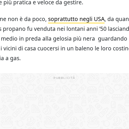
 più pratica e veloce da gestire.
one non è da poco,
soprattutto negli USA
, da qua
as propano fu venduta nei lontani anni ’50 lascian
 medio in preda alla gelosia più nera guardando 
i vicini di casa cuocersi in un baleno le loro costi
ia a gas.