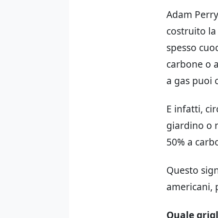
Adam Perry,
costruito l
spesso cuoce
carbone o a
a gas puoi 
E infatti, c
giardino o n
50% a carb
Questo signi
americani, 
Quale grig