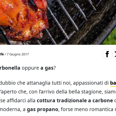
lfè
/ 7 Giugno 2017
rbonella
oppure
a gas
?
 dubbio che attanaglia tutti noi, appassionati di
ba
l’aperto che, con l’arrivo della bella stagione, si
 se affidarci alla
cottura tradizionale a carbone
o
 moderna, a
gas propano
, forse meno romantica