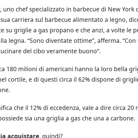
 uno chef specializzato in barbecue di New York 
a sua carriera sul barbecue alimentato a legno, dic
 su griglie a gas propano e che anzi, a volte le pr
lla legna. “Sono diventate ottime”, afferma. “Con 
cucinare del cibo veramente buono”.
irca 180 milioni di americani hanno la loro bella gri
el cortile, e di questi circa il 62% dispone di griglie
one.
fica che il 12% di eccedenza, vale a dire circa 20 m
possiede sia una griglia a gas che una a carbone.
lia acquistare
, quindi?