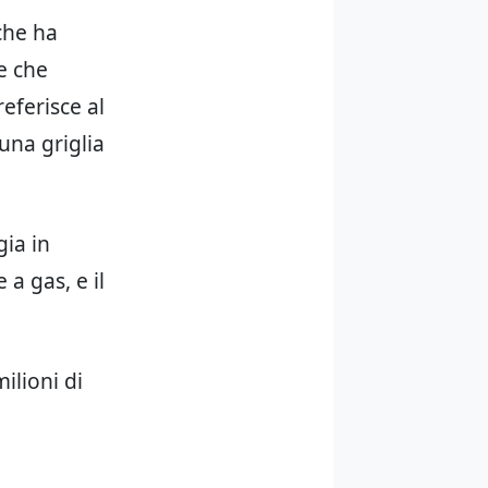
che ha
e che
eferisce al
una griglia
gia in
 a gas, e il
ilioni di