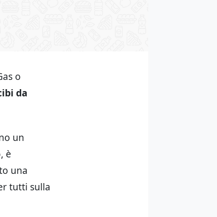
Gas o
cibi da
ono un
, è
sto una
r tutti sulla