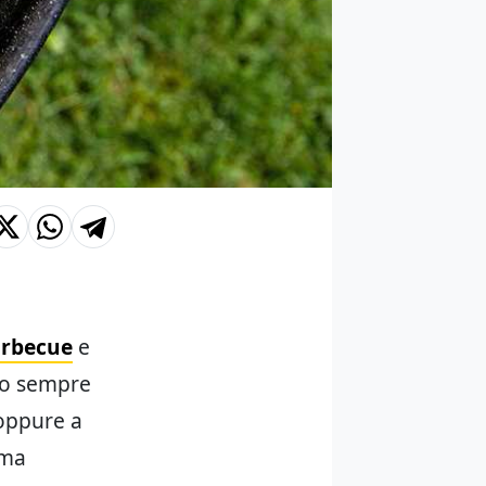
rbecue
e
amo sempre
ppure a
 ma