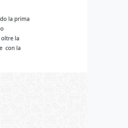
ndo la prima
do
oltre la
ne con la