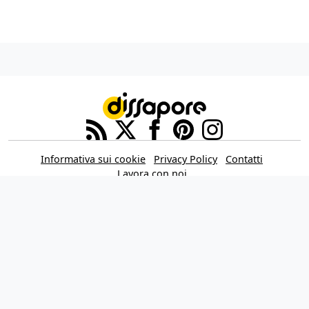
Informativa sui cookie
Privacy Policy
Contatti
Lavora con noi
Aggiorna le impostazioni di tracciamento della pubblicità
IL NETWORK
Multiplayer
Movieplayer
Dissapore
Fidelity House
The Great Pizza
Multiplayer Edizioni
© 2026 Dissapore.com è di proprietà della Dissapore Media S.r.l. a Socio
Unico, REA TR - 105943 – Piazza Europa, 19 – 05100 Terni (TR) Italy – P.IVA