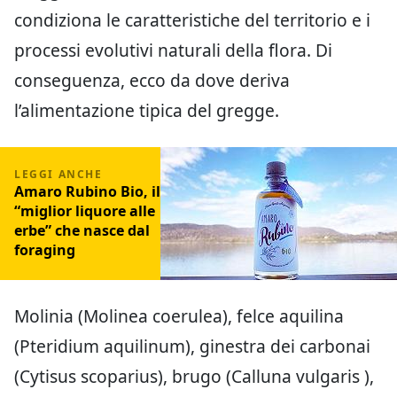
condiziona le caratteristiche del territorio e i
processi evolutivi naturali della flora. Di
conseguenza, ecco da dove deriva
l’alimentazione tipica del gregge.
Amaro Rubino Bio, il
“miglior liquore alle
erbe” che nasce dal
foraging
Molinia (Molinea coerulea), felce aquilina
(Pteridium aquilinum), ginestra dei carbonai
(Cytisus scoparius), brugo (Calluna vulgaris ),