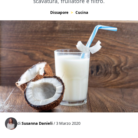
scavatura, frullatore e filtro.
Dissapore
Cucina
di
Susanna Danieli
/ 3 Marzo 2020