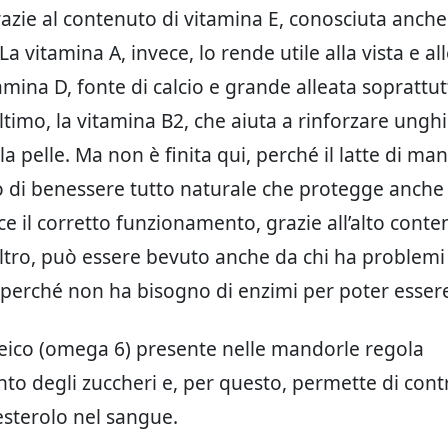
grazie al contenuto di vitamina E, conosciuta anch
La vitamina A, invece, lo rende utile alla vista e all
amina D, fonte di calcio e grande alleata soprattut
timo, la vitamina B2, che aiuta a rinforzare unghie
la pelle. Ma non è finita qui, perché il latte di ma
 di benessere tutto naturale che protegge anche l
ce il corretto funzionamento, grazie all’alto conte
’altro, può essere bevuto anche da chi ha problemi
 perché non ha bisogno di enzimi per poter essere
oleico (omega 6) presente nelle mandorle regola
nto degli zuccheri e, per questo, permette di contr
olesterolo nel sangue.