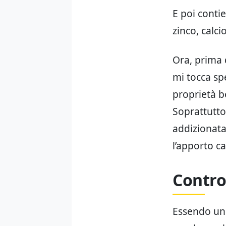
E poi conti
zinco, calci
Ora, prima d
mi tocca spe
proprietà b
Soprattutto
addizionata
l’apporto ca
Contro
Essendo un 