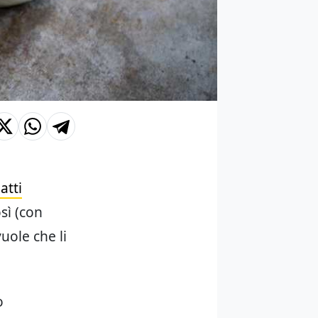
latti
sì (con
uole che li
o