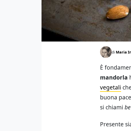
di
Maria In
È fondament
mandorla
vegetali
che
buona pace 
si chiami
be
Presente si