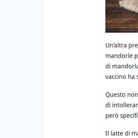
Un’altra pre
mandorle pos
di mandorla
vaccino ha s
Questo non 
di intoller
però specifi
Il latte di