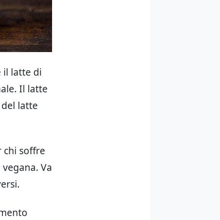
l latte di
le. Il latte
del latte
 chi soffre
e vegana. Va
ersi.
iamento