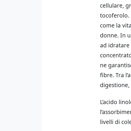
cellulare, 
tocoferolo. 
come la vit
donne. In ul
ad idratare 
concentrato
ne garantis
fibre. Tra l
digestione,
L’acido lin
l’assorbime
livelli di c