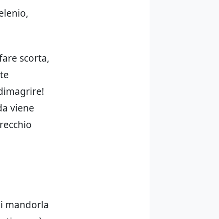
elenio,
fare scorta,
nte
dimagrire!
da viene
arecchio
 di mandorla