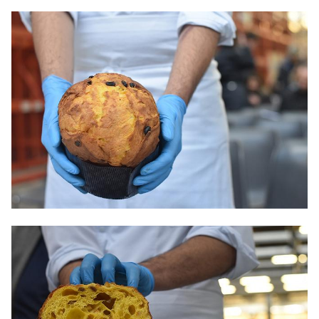
Voto: 95
1.
Enoteca Posillipo Dolce
Officina
via dell’Orizzonte, 1 – Gabicce Monte (PU); viale
Ceccarini, 136 – Riccione (RN)