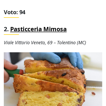
Gli si è rimproverato di avere ecceduto con il
miele, invece Vincenzo Faiella, pasticciere in
quel di Pompei, ha conquistato il podio.
Mentre spolpavo la sua fetta di panettone,
esempio riuscito di equilibrio tra impasto e
farcitura, ho assistito rapita allo spettacolo
della vaniglia che si liberava.
Voto: 94
2.
Pasticceria Mimosa
Viale Vittorio Veneto, 69 – Tolentino (MC)