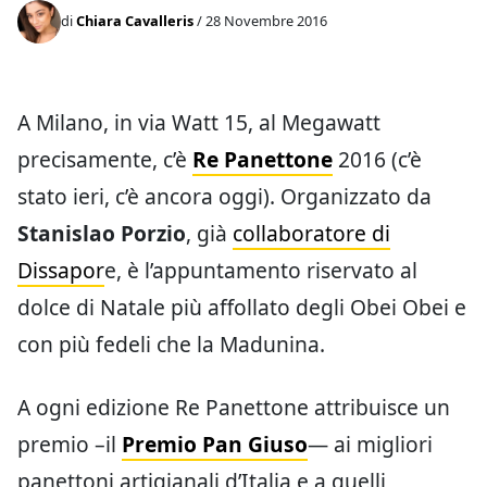
di
Chiara Cavalleris
/ 28 Novembre 2016
A Milano, in via Watt 15, al Megawatt
precisamente, c’è
Re Panettone
2016 (c’è
stato ieri, c’è ancora oggi). Organizzato da
Stanislao Porzio
, già
collaboratore di
Dissapor
e, è l’appuntamento riservato al
dolce di Natale più affollato degli Obei Obei e
con più fedeli che la Madunina.
A ogni edizione Re Panettone attribuisce un
premio –il
Premio Pan Giuso
— ai migliori
panettoni artigianali d’Italia e a quelli