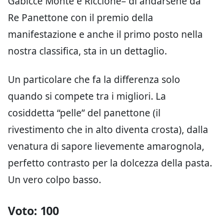
di Salvador Dalì, ma nemmeno quella
sarebbero bastata per sbaragliare la
concorrenza.
Il tocco in più, quello che ha permesso a
Michele Falcioni, il pasticciere del Posillipo –
ristorante, enoteca e pasticceria con sedi a
Gabicce Monte e Riccione– di andarsene da
Re Panettone con il premio della
manifestazione e anche il primo posto nella
nostra classifica, sta in un dettaglio.
Un particolare che fa la differenza solo
quando si compete tra i migliori. La