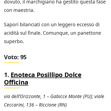
Roberto Cantolacqua quest’anno ha superato
sé stesso, o almeno il sé stesso dell’edizione
2015, specie per effetto di una cottura a
regola d’arte. Se uno degli errori più classici
fatti (anche) dai pasticcieri consiste nel
togliere il panettone dal forno prima del
dovuto, il marchigiano ha gestito questa fase
con maestria.
Sapori bilanciati con un leggero eccesso di
acidità sul finale. Comunque, un panettone
superbo.