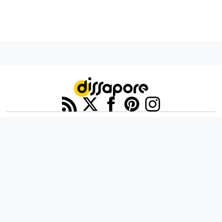
Informativa sui cookie
Privacy Policy
Contatti
Lavora con noi
Aggiorna le impostazioni di tracciamento della pubblicità
IL NETWORK
Multiplayer
Movieplayer
Dissapore
Fidelity House
The Great Pizza
Multiplayer Edizioni