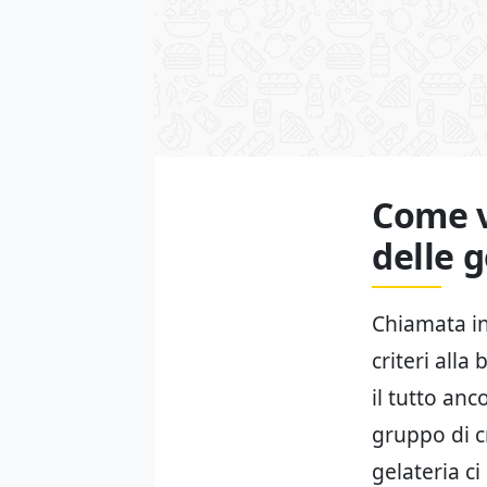
Come vi
delle g
Chiamata in
criteri alla
il tutto anc
gruppo di cr
gelateria c