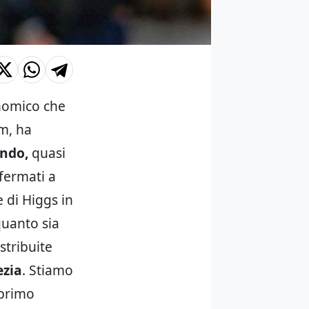
omico che
am, ha
ondo,
quasi
 fermati a
 di Higgs in
quanto sia
istribuite
ezia
. Stiamo
 primo