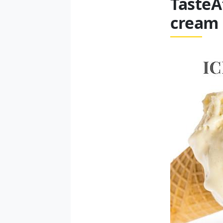
TasteAt
cream 