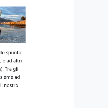
llo spunto
 e ad altri
n
). Tra gli
insieme ad
il nostro