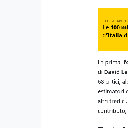
Le 100 mi
d’Italia 
La prima,
l
di
David Le
68 critici, a
estimatori 
altri tredi
contributo,