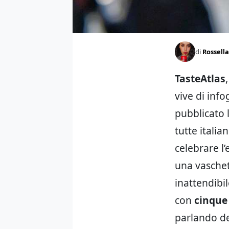
di
Rossell
TasteAtlas
vive di info
pubblicato 
tutte italia
celebrare l
una vaschet
inattendibil
con
cinque
parlando del