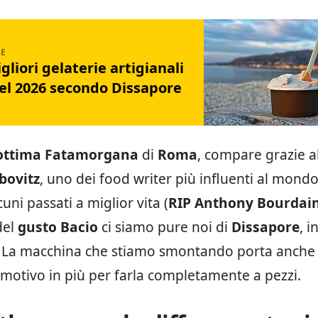
gliori gelaterie artigianali
del 2026 secondo Dissapore
’ottima Fatamorgana
di
Roma
, compare grazie a
bovitz
, uno dei food writer più influenti al mondo,
lcuni passati a miglior vita (
RIP Anthony Bourdai
del
gusto Bacio
ci siamo pure noi di
Dissapore
, 
ci. La macchina che stiamo smontando porta anche 
 motivo in più per farla completamente a pezzi.