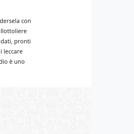
ndersela con
llottoliere
dati, pronti
di leccare
edio è uno