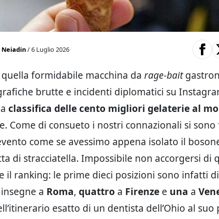
a Neiadin
/ 6 Luglio 2026
, quella formidabile macchina da
rage-bait
gastron
grafiche brutte e incidenti diplomatici su Instagr
la
classifica delle cento migliori gelaterie al m
ne. Come di consueto i nostri connazionali si sono
’evento come se avessimo appena isolato il bosone
ta di stracciatella. Impossibile non accorgersi di 
e il ranking: le prime dieci posizioni sono infatti d
insegne a
Roma
,
quattro
a
Firenze
e
una
a
Ven
l’itinerario esatto di un dentista dell’Ohio al suo