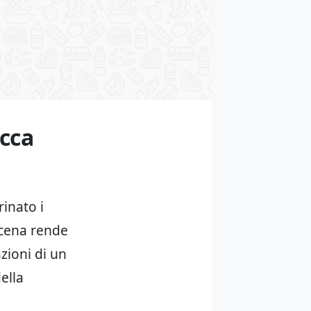
occa
rinato i
oscena rende
zioni di un
ella