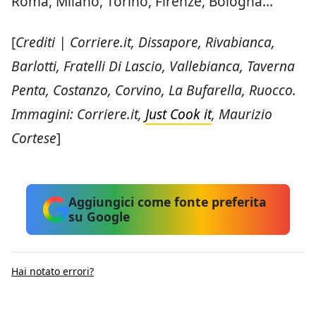
Roma, Milano, Torino, Firenze, Bologna…
[
Crediti | Corriere.it, Dissapore, Rivabianca,
Barlotti, Fratelli Di Lascio, Vallebianca, Taverna
Penta, Costanzo, Corvino, La Bufarella, Ruocco.
Immagini: Corriere.it,
Just Cook it
, Maurizio
Cortese
]
Aggiungici come fonte preferita
su Google
Hai notato errori?