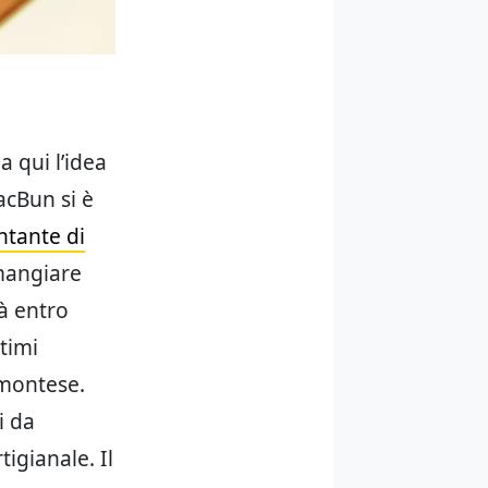
 qui l’idea
acBun si è
ntante di
 mangiare
rà entro
timi
emontese.
i da
igianale. Il