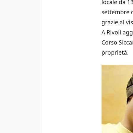
locale da 1
settembre d
grazie al v
A Rivoli agg
Corso Sicca
proprietà.