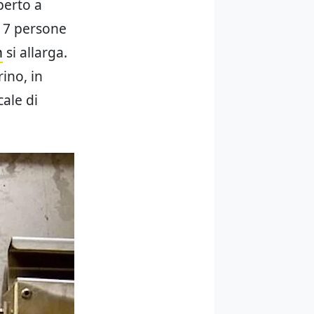
perto a
17 persone
n
si allarga.
rino, in
cale di