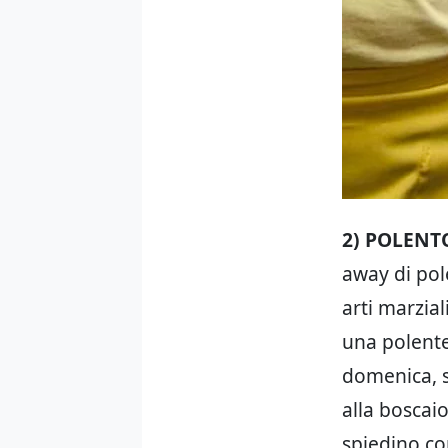
2) POLENT
away di pole
arti marzia
una polente
domenica, s
alla boscaio
spiedino con