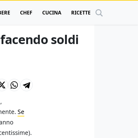
BERE
CHEF
CUCINA
RICETTE
 facendo soldi
,
mente.
Se
tanno
centissime).