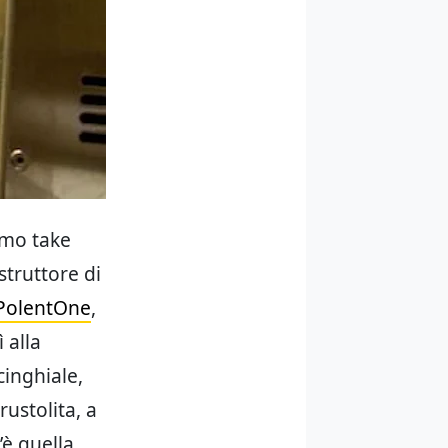
imo take
struttore di
PolentOne
,
 alla
cinghiale,
rustolita, a
’è quella