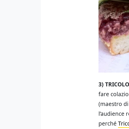
3) TRICOL
fare colazi
(maestro di
l’audience 
perché
Tric