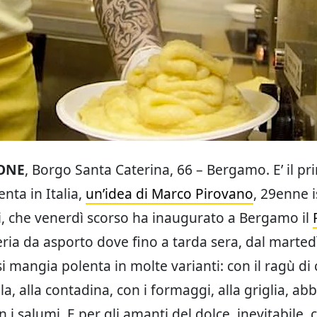
ONE
, Borgo Santa Caterina, 66 – Bergamo. E’ il pr
nta in Italia,
un’idea di Marco Pirovano
, 29enne i
li, che venerdì scorso ha inaugurato a Bergamo il
ria da asporto dove fino a tarda sera, dal martedì
i mangia polenta in molte varianti: con il ragù di 
la, alla contadina, con i formaggi, alla griglia, abb
 i salumi. E per gli amanti del dolce, inevitabile, c