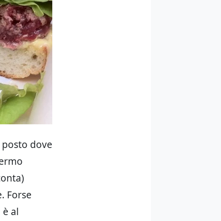
n posto dove
alermo
onta)
e. Forse
 è al