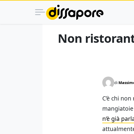
Non ristorant
di
Massimo
C’è chi non 
mangiatoie 
n’è già parl
attualmente