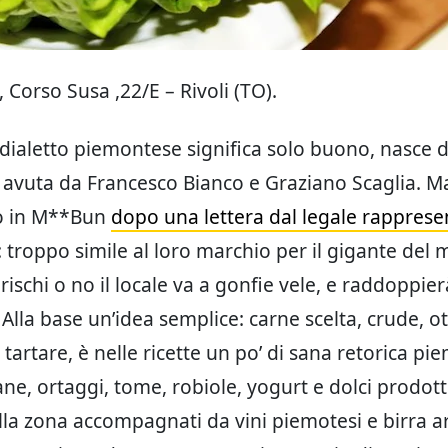
, Corso Susa ,22/E – Rivoli (TO).
dialetto piemontese significa solo buono, nasce da
d avuta da Francesco Bianco e Graziano Scaglia. M
o in M**Bun
dopo una lettera dal legale rapprese
: troppo simile al loro marchio per il gigante del
rischi o no il locale va a gonfie vele, e raddoppie
Alla base un’idea semplice: carne scelta, crude, ot
tartare, è nelle ricette un po’ di sana retorica pi
ne, ortaggi, tome, robiole, yogurt e dolci prodott
lla zona accompagnati da vini piemotesi e birra art