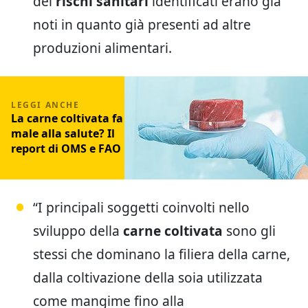
dei
rischi sanitari
identificati erano già
noti in quanto già presenti ad altre
produzioni alimentari.
La carne coltivata fa
male alla salute? Il
report di OMS e FAO
“I principali soggetti coinvolti nello
sviluppo della
carne coltivata
sono gli
stessi che dominano la filiera della carne,
dalla coltivazione della soia utilizzata
come mangime fino alla