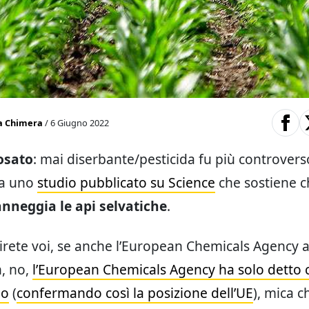
a Chimera
/ 6 Giugno 2022
fosato
: mai diserbante/pesticida fu più controver
 a uno
studio pubblicato su Science
che sostiene ch
nneggia le api selvatiche
.
rete voi, se anche l’European Chemicals Agency 
, no,
l’European Chemicals Agency ha solo detto 
no
(
confermando così la posizione dell’UE
), mica c