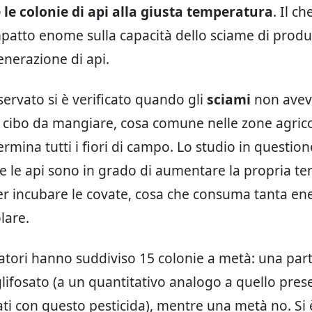
le colonie di api alla giusta temperatura
. Il ch
patto enome sulla capacità dello sciame di produ
nerazione di api.
servato si è verificato quando gli
sciami
non ave
cibo da mangiare, cosa comune nelle zone agrico
ermina tutti i fiori di campo. Lo studio in questio
e le api sono in grado di aumentare la propria t
r incubare le covate, cosa che consuma tanta en
lare.
rcatori hanno suddiviso 15 colonie a metà: una par
glifosato (a un quantitativo analogo a quello pres
ati con questo pesticida), mentre una metà no. Si è