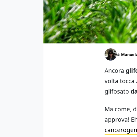
di
Manuel
Ancora
gli
volta tocca
glifosato
da
Ma come, di
approva! Eh
canceroge