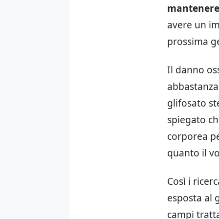
mantenere 
avere un im
prossima ge
Il danno os
abbastanza 
glifosato st
spiegato ch
corporea pe
quanto il vo
Così i rice
esposta al 
campi tratt