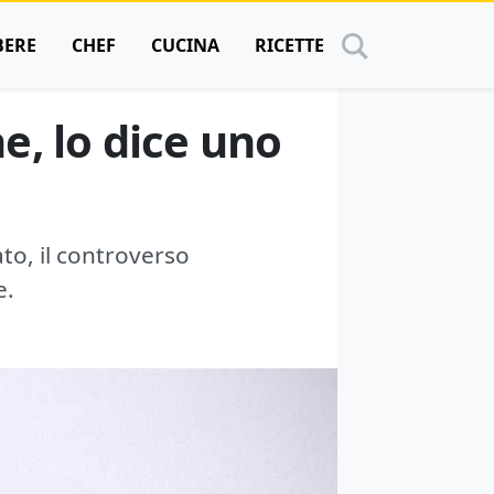
BERE
CHEF
CUCINA
RICETTE
he, lo dice uno
ato, il controverso
e.