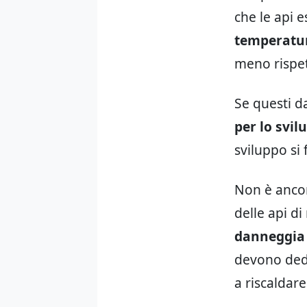
che le api 
temperatur
meno rispet
Se questi d
per lo svi
sviluppo si
Non è ancor
delle api d
danneggia 
devono dedi
a riscaldare 