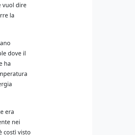
e vuol dire
rre la
vano
le dove il
ne ha
emperatura
ergia
te era
ente nei
 costì visto