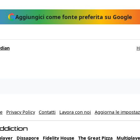
Aggiungici come fonte preferita su Google
rdian
H
ie
Privacy Policy
Contatti
Lavora con noi
Aggiorna le impostazi
player
Dissapore
Fidelity House
The Great Pizza
Multiplaye