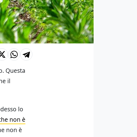
so. Questa
e il
adesso lo
che non è
he non è