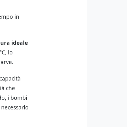
tempo in
ura ideale
°C, lo
larve.
 capacità
ià che
do, i bombi
 necessario