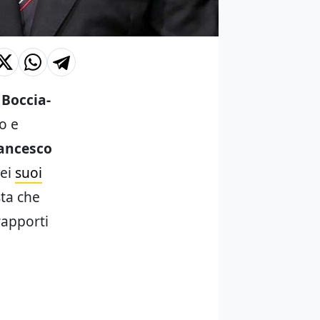
o
Boccia-
o e
ancesco
dei
suoi
sta che
rapporti