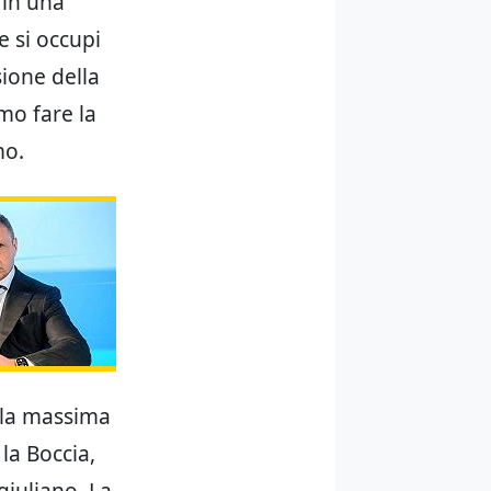
 in una
e si occupi
sione della
mo fare la
mo.
e la massima
la Boccia,
giuliano. La