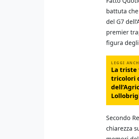
Fatto Quotid
battuta che
del G7 dell’
premier tra
figura degli
La triste
tricolori
dell’Agri
Lollobrig
Secondo Rep
chiarezza s
memori dell