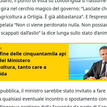
iano, il punto di vista su Lollobrigida si riassume
 gira nel cerchio magico del governo: “Lasciate ch
Agricoltura a Ortigia. È già abbastanza”. E l’espres
pelata “Non ci viene perdonato nulla. Non possia
 scappati dall’asilo” la dice lunga sullo stato d’ani
 fine delle cinquantamila api
 del Ministero
coltura, tanto care a
ida
ubblica, il ministro sarebbe stato invitato a far
u qualsiasi eventuale incontro o spostamento con 
’ingenua gestione della faccenda da parte di San