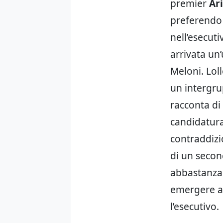
premier
Ar
preferendo 
nell’esecut
arrivata un
Meloni. Lol
un intergru
racconta di
candidatura
contraddizi
di un secon
abbastanza d
emergere a 
l’esecutivo.