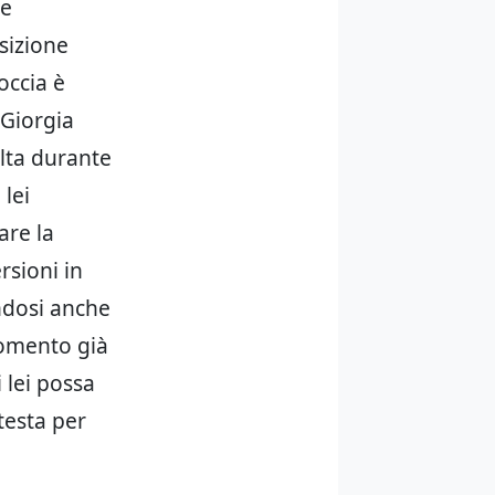
 e
sizione
occia è
 Giorgia
olta durante
lei
are la
rsioni in
ndosi anche
momento già
i lei possa
testa per