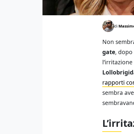
di
Massim
Non sembran
gate
, dopo 
l’irritazion
Lollobrigi
rapporti co
sembra aver
sembravano 
L’irrit